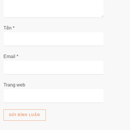
v
i
Tên
*
ế
t
Email
*
Trang web