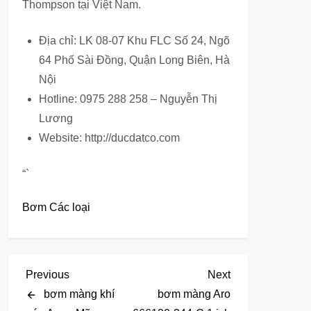
Thompson tại Việt Nam.
Địa chỉ: LK 08-07 Khu FLC Số 24, Ngõ
64 Phố Sài Đồng, Quận Long Biên, Hà
Nội
Hotline: 0975 288 258 – Nguyễn Thị
Lương
Website: http://ducdatco.com
“`
Bơm Các loại
Đ
Previous
Next
Previous
Next
Post
Post
bơm màng khí
bơm màng Aro
i