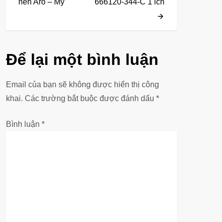
nén Aro – Mỹ
666120-344-C 1 ich
ề
u
Để lại một bình luận
h
ư
Email của bạn sẽ không được hiển thị công
khai.
Các trường bắt buộc được đánh dấu
*
ớ
Bình luận
*
n
g
b
à
i