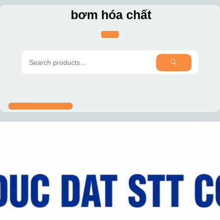
Skip
bơm hóa chất
to
content
SEARCH
Search
for: