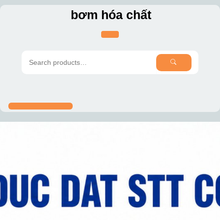
Skip
bơm hóa chất
to
content
SEARCH
Search
for: