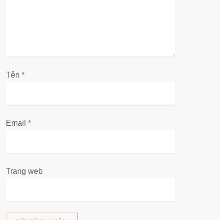
à
i
v
i
Tên
*
ế
t
Email
*
Trang web