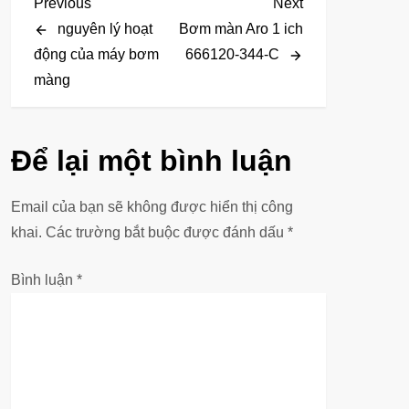
Đ
Previous
Next
Previous
Next
Post
Post
nguyên lý hoạt
Bơm màn Aro 1 ich
i
động của máy bơm
666120-344-C
màng
ề
u
Để lại một bình luận
h
ư
Email của bạn sẽ không được hiển thị công
khai.
Các trường bắt buộc được đánh dấu
*
ớ
Bình luận
*
n
g
b