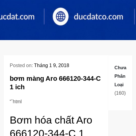
Posted on:
Tháng 1 9, 2018
Chưa
Phân
bơm màng Aro 666120-344-C
Loại
1 ich
160
160
sản
“`html
phẩm
Bơm hóa chất Aro
666120-344-C 1