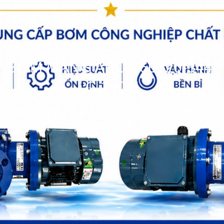
BƠM MÀNG ARO 666120-344-
C 1 ICH
bơm hóa chất
>>
Bơm Các loại
>>
bơm màng Aro 666120-
344-C 1 ich