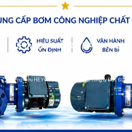
MÁY THỔI KHÍ THƯƠNG HIỆU
HEYWEL GIÁ RẺ BẤT NGỜ
TẠI CÔNG TY ĐỨC ĐẠT
bơm hóa chất
>>
Bơm Các loại
>>
Tin tức
>>
Máy thổi khí
thương hiệu HEYWEL giá rẻ bất ngờ tại công ty Đức Đạt