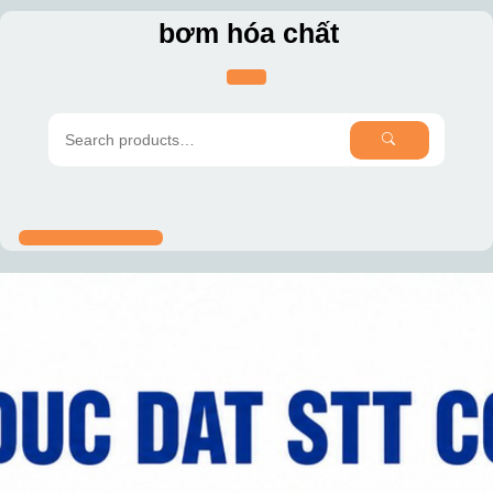
Skip
bơm hóa chất
to
content
SEARCH
Search
for: