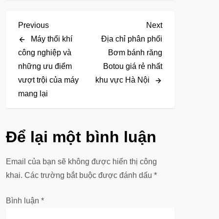
Đ
Previous
Next
Previous
Next
Post
Post
Máy thổi khí
Địa chỉ phân phối
i
công nghiệp và
Bơm bánh răng
những ưu điểm
Botou giá rẻ nhất
ề
vượt trội của máy
khu vực Hà Nội
u
mang lại
h
ư
Để lại một bình luận
ớ
Email của bạn sẽ không được hiển thị công
n
khai.
Các trường bắt buộc được đánh dấu
*
g
Bình luận
*