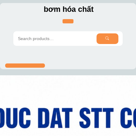
Skip
bơm hóa chất
to
content
SEARCH
Search
for: