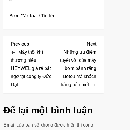
“`
Bơm Các loại
/
Tin tức
Đ
Previous
Next
Previous
Next
Post
Post
Máy thổi khí
Những ưu điểm
i
thương hiệu
tuyệt vời của máy
HEYWEL giá rẻ bất
bơm bánh răng
ề
ngờ tại công ty Đức
Botou mà khách
u
Đạt
hàng nên biết
h
ư
Để lại một bình luận
ớ
Email của bạn sẽ không được hiển thị công