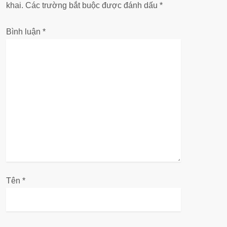
n
khai.
Các trường bắt buộc được đánh dấu
*
g
Bình luận
*
b
à
i
v
i
ế
Tên
*
t