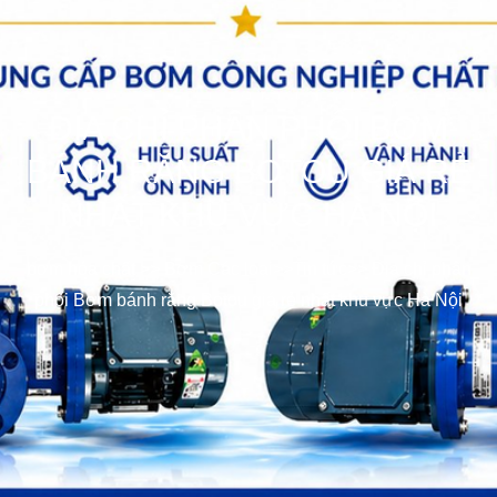
ĐỊA CHỈ PHÂN PHỐI BƠM
BÁNH RĂNG BOTOU GIÁ RẺ
NHẤT KHU VỰC HÀ NỘI
bơm hóa chất
>>
Bơm Các loại
>>
Tin tức
>>
Địa chỉ phân
phối Bơm bánh răng Botou giá rẻ nhất khu vực Hà Nội