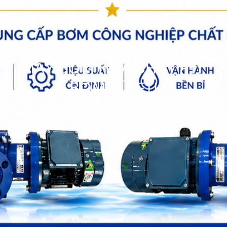
MÁY BƠM HÓA CHẤT FTI,
BƠM TỪ FTI
bơm hóa chất
>>
Bơm Các loại
>>
máy bơm hóa chất fti,
bơm từ fti