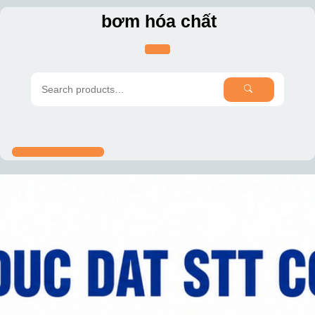
Skip
bơm hóa chất
to
content
SEARCH
Search
for: