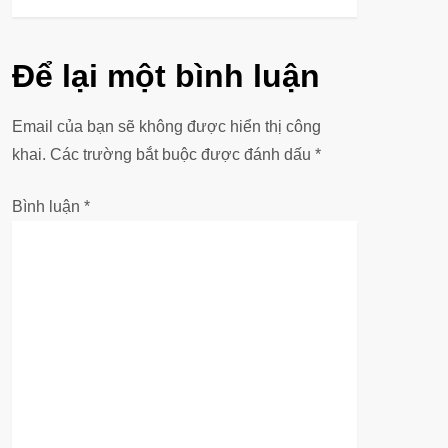
u
Để lại một bình luận
h
ư
Email của bạn sẽ không được hiển thị công
khai.
Các trường bắt buộc được đánh dấu
*
ớ
Bình luận
*
n
g
b
à
i
v