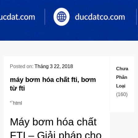
Posted on:
Tháng 3 22, 2018
Chưa
Phân
máy bơm hóa chất fti, bơm
Loại
từ fti
160
160
sản
“`html
phẩm
Máy bơm hóa chất
FTI – Giải pháp cho