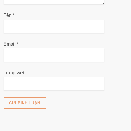
i
Tên
*
ế
t
Email
*
Trang web