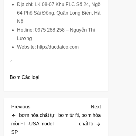
Địa chỉ: LK 08-07 Khu FLC Số 24, Ngõ
64 Phố Sài Đồng, Quận Long Biên, Hà
Nội
Hotline: 0975 288 258 – Nguyễn Thị
Lương
Website: http://ducdatco.com
“`
Bơm Các loại
Đ
Previous
Next
Previous
Next
Post
Post
bơm hóa chất tự
bơm từ fti, bơm hóa
i
mồi FTI-USA model
chất fti
SP
ề