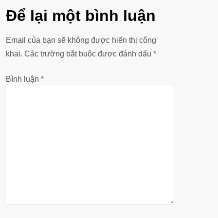
u
Để lại một bình luận
h
Email của bạn sẽ không được hiển thị công
ư
khai.
Các trường bắt buộc được đánh dấu
*
ớ
Bình luận
*
n
g
b
à
i
v