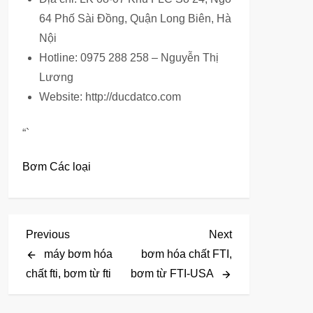
64 Phố Sài Đồng, Quận Long Biên, Hà
Nội
Hotline: 0975 288 258 – Nguyễn Thị
Lương
Website: http://ducdatco.com
“`
Bơm Các loại
Đ
Previous
Next
Previous
Next
Post
Post
máy bơm hóa
bơm hóa chất FTI,
i
chất fti, bơm từ fti
bơm từ FTI-USA
ề