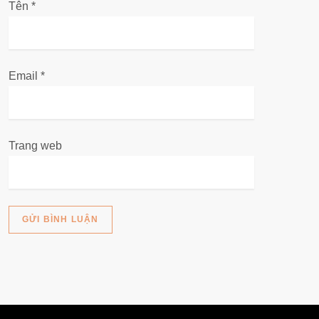
Tên
i
*
ế
t
Email
*
Trang web