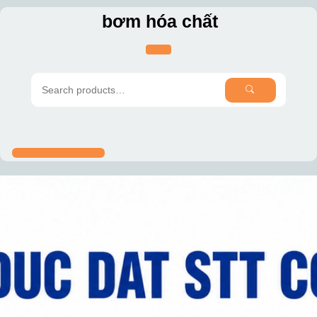
Skip
bơm hóa chất
to
content
SEARCH
Search
for: