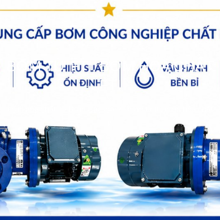
BƠM TỪ FTI, BƠM HÓA CHẤT
FTI
bơm hóa chất
>>
Bơm Các loại
>>
bơm từ fti, bơm hóa chất
fti