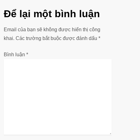
u
Để lại một bình luận
h
ư
Email của bạn sẽ không được hiển thị công
khai.
Các trường bắt buộc được đánh dấu
*
ớ
Bình luận
*
n
g
b
à
i
v