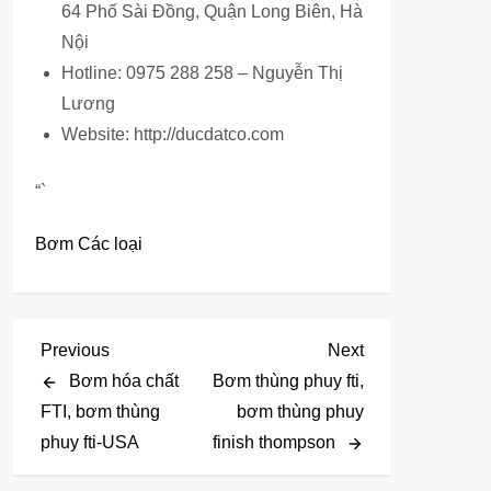
64 Phố Sài Đồng, Quận Long Biên, Hà
Nội
Hotline: 0975 288 258 – Nguyễn Thị
Lương
Website: http://ducdatco.com
“`
Bơm Các loại
Đ
Previous
Next
Previous
Next
Post
Post
Bơm hóa chất
Bơm thùng phuy fti,
i
FTI, bơm thùng
bơm thùng phuy
phuy fti-USA
finish thompson
ề