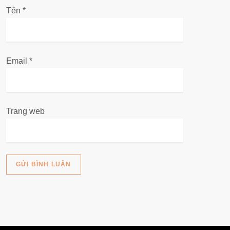
i
Tên
*
ế
t
Email
*
Trang web