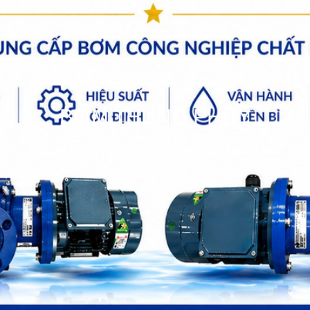
BƠM THÙNG PHUY
bơm hóa chất
>>
Bơm Các loại
>>
Bơm thùng phuy