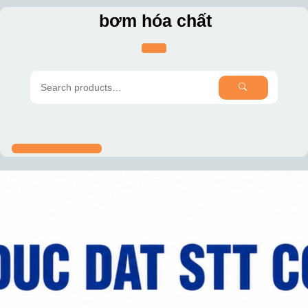
Skip
bơm hóa chất
to
content
SEARCH
Search
for: