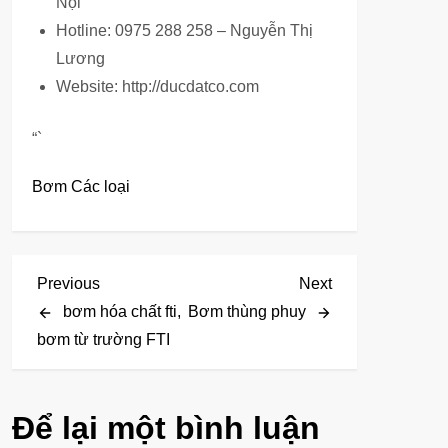
Nội
Hotline: 0975 288 258 – Nguyễn Thị
Lương
Website: http://ducdatco.com
“`
Bơm Các loại
Đ
Previous
Next
Previous
Next
Post
Post
bơm hóa chất fti,
Bơm thùng phuy
i
bơm từ trường FTI
ề
u
Để lại một bình luận