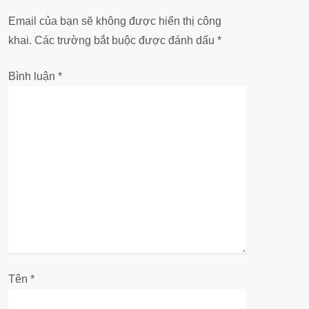
h
Email của bạn sẽ không được hiển thị công
ư
khai.
Các trường bắt buộc được đánh dấu
*
ớ
Bình luận
*
n
g
b
à
i
v
Tên
i
*