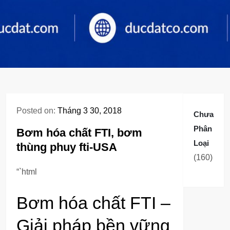
Posted on:
Tháng 3 30, 2018
Chưa
Phân
Bơm hóa chất FTI, bơm
Loại
thùng phuy fti-USA
160
160
sản
“`html
phẩm
Bơm hóa chất FTI –
Giải pháp bền vững