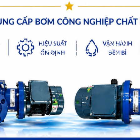
BƠM HÓA CHẤT FTI, BƠM
THÙNG PHUY FTI-USA
bơm hóa chất
>>
Bơm Các loại
>>
Bơm hóa chất FTI, bơm
thùng phuy fti-USA