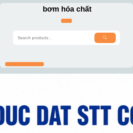
Skip
bơm hóa chất
to
content
SEARCH
Search
for: