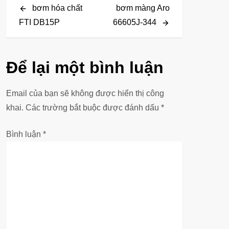
Post
Post
bơm hóa chất
bơm màng Aro
i
FTI DB15P
66605J-344
ề
u
Để lại một bình luận
h
Email của bạn sẽ không được hiển thị công
ư
khai.
Các trường bắt buộc được đánh dấu
*
ớ
Bình luận
*
n
g
b
à