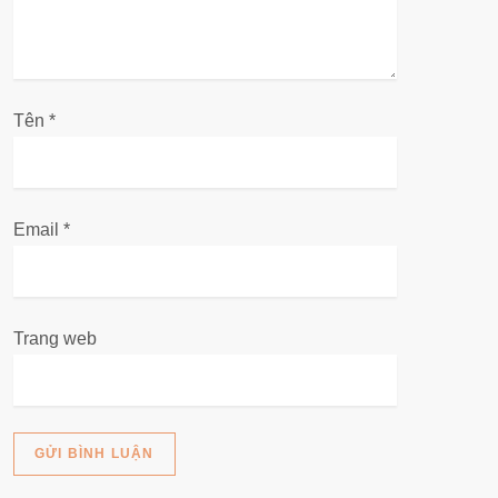
i
v
Tên
i
*
ế
t
Email
*
Trang web