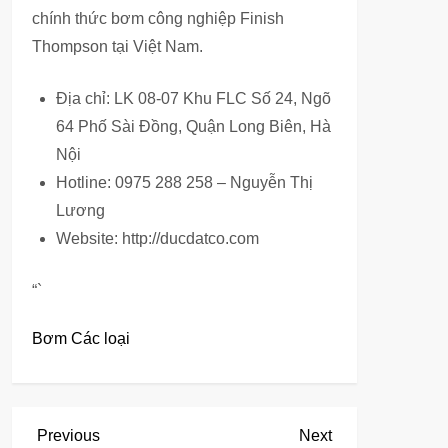
chính thức bơm công nghiệp Finish
Thompson tại Việt Nam.
Địa chỉ: LK 08-07 Khu FLC Số 24, Ngõ
64 Phố Sài Đồng, Quận Long Biên, Hà
Nội
Hotline: 0975 288 258 – Nguyễn Thị
Lương
Website: http://ducdatco.com
“`
Bơm Các loại
Đ
Previous
Next
Previous
Next