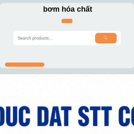
Skip
bơm hóa chất
to
content
SEARCH
Search
for: