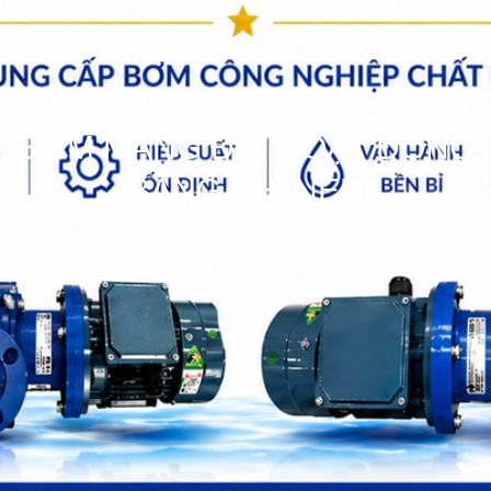
BƠM MÀNG ĐÔI HOẠT ĐỘNG
BẰNG KHÍ NÉN
bơm hóa chất
>>
Bơm Các loại
>>
bơm màng đôi hoạt động
bằng khí nén