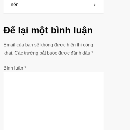
nén
ề
u
Để lại một bình luận
h
ư
Email của bạn sẽ không được hiển thị công
khai.
Các trường bắt buộc được đánh dấu
*
ớ
Bình luận
*
n
g
b
à
i