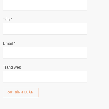
v
i
Tên
*
ế
t
Email
*
Trang web