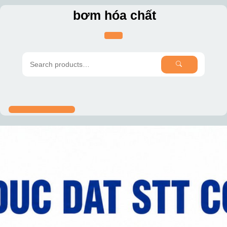
Skip
bơm hóa chất
to
content
SEARCH
Search
for: