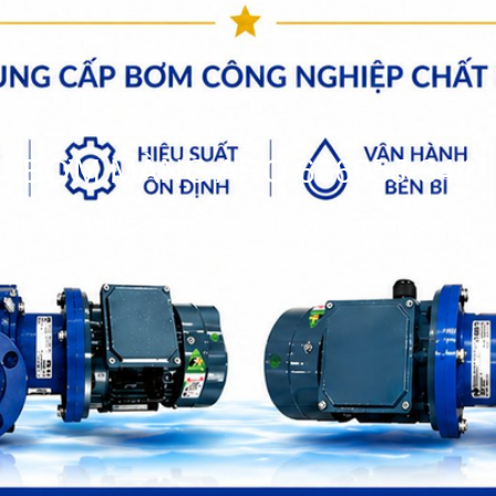
BƠM MÀNG ARO 66605J-344
bơm hóa chất
>>
Bơm Các loại
>>
bơm màng Aro 66605J-
344