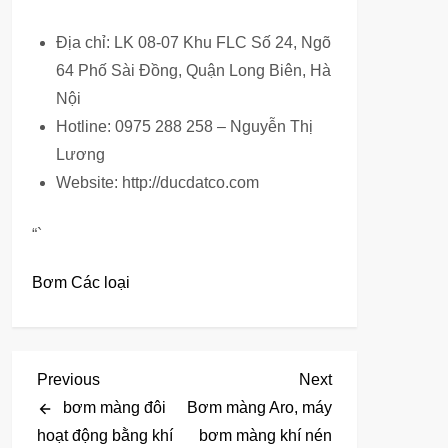
Địa chỉ: LK 08-07 Khu FLC Số 24, Ngõ
64 Phố Sài Đồng, Quận Long Biên, Hà
Nội
Hotline: 0975 288 258 – Nguyễn Thị
Lương
Website: http://ducdatco.com
“`
Bơm Các loại
Đ
Previous
Next
Previous
Next
Post
Post
bơm màng đôi
Bơm màng Aro, máy
i
hoạt động bằng khí
bơm màng khí nén