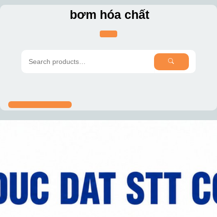
Skip
bơm hóa chất
to
content
SEARCH
Search
for: