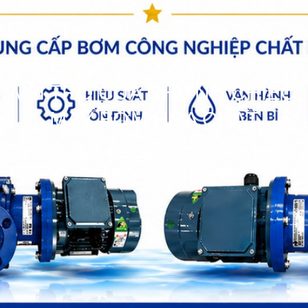
VAI TRÒ CỦA NHỮNG CHIẾC
MÁY BƠM HÓA CHẤT
bơm hóa chất
>>
Bơm Các loại
>>
Tin tức
>>
Vai trò của
những chiếc máy bơm hóa chất