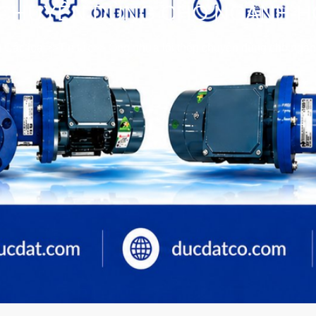
 CHUYÊN DÙNG CHO NGÀNH H
Các loại
>>
Tin tức
>>
Ống nhựa lõi thép chuyên dùng cho ngàn