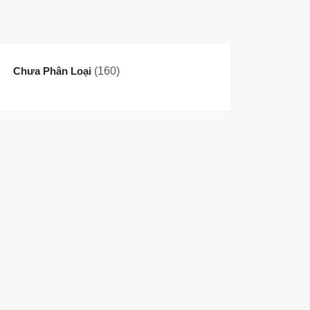
160
Chưa Phân Loại
160
sản
phẩm