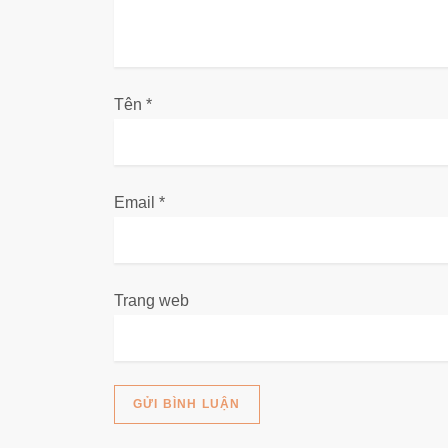
à
i
v
Tên
*
i
ế
Email
*
t
Trang web