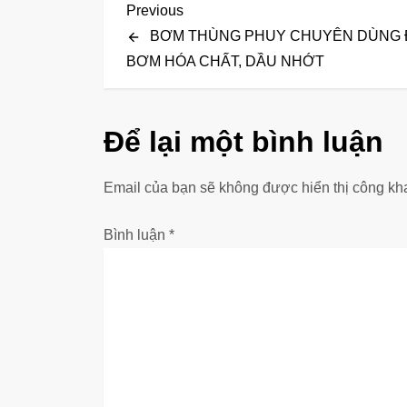
Đ
Previous
Previous
Post
BƠM THÙNG PHUY CHUYÊN DÙNG 
i
BƠM HÓA CHẤT, DẦU NHỚT
ề
u
Để lại một bình luận
h
Email của bạn sẽ không được hiển thị công kha
ư
Bình luận
*
ớ
n
g
b