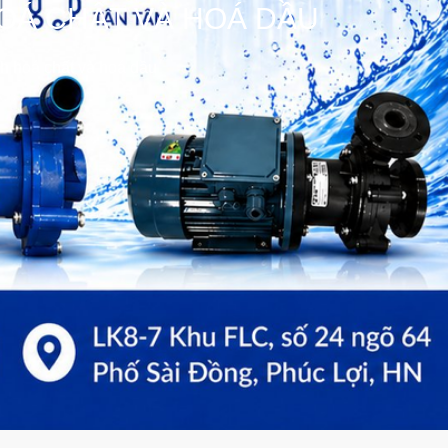
OÁ CHẤT VÀ HOÁ DẦU
h hoá chất và hoá dầu