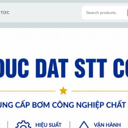
N TỨC
Search
for: