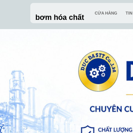
Skip
to
CỬA HÀNG
TI
bơm hóa chất
content