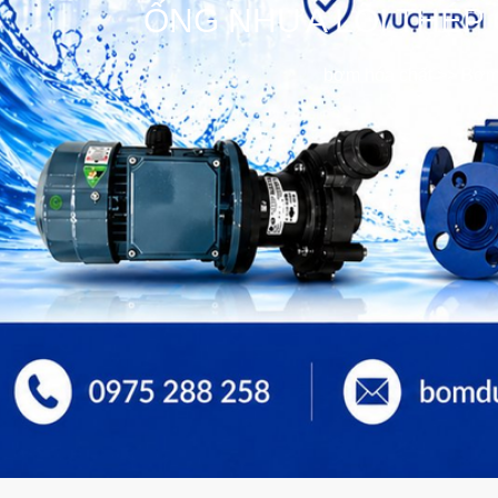
ỐNG NHỰA LÕI THÉP
bơm hóa chất
>>
Bơm 