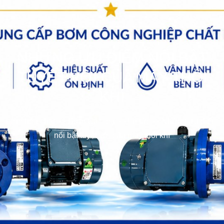
NHỮNG ƯU ĐIỂM NỔI BẬT
TUYỆT VỜI CỦA MÁY THỔI
KHÍ
bơm hóa chất
>>
Bơm Các loại
>>
Tin tức
>>
Những ưu điểm
nổi bật tuyệt vời của máy thổi khí