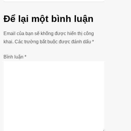
u
h
Để lại một bình luận
ư
Email của bạn sẽ không được hiển thị công
ớ
khai.
Các trường bắt buộc được đánh dấu
*
n
Bình luận
*
g
b
à
i
v
i