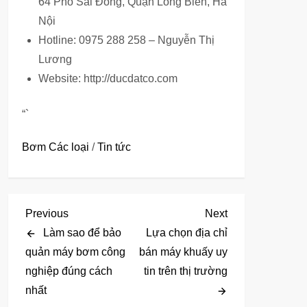
64 Phố Sài Đồng, Quận Long Biên, Hà
Nội
Hotline: 0975 288 258 – Nguyễn Thị
Lương
Website: http://ducdatco.com
“`
Bơm Các loại
/
Tin tức
Đ
Previous
Next
Previous
Next
Post
Post
Làm sao để bảo
Lựa chọn địa chỉ
i
quản máy bơm công
bán máy khuấy uy
nghiệp đúng cách
tin trên thị trường
ề
nhất