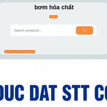
Skip
bơm hóa chất
to
content
SEARCH
Search
for: