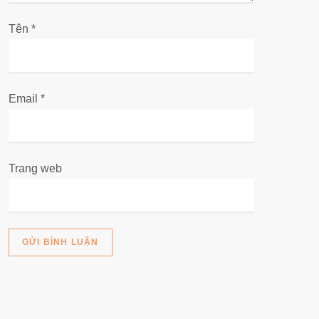
ế
Tên
*
t
Email
*
Trang web