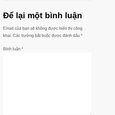
h
ư
Để lại một bình luận
ớ
Email của bạn sẽ không được hiển thị công
n
khai.
Các trường bắt buộc được đánh dấu
*
g
Bình luận
*
b
à
i
v
i