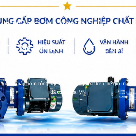
NHỮNG THƯƠNG HIỆU MÁY
BƠM CÔNG NGHIỆP NỔI
TIẾNG NHẤT TRÊN THẾ GIỚI
NAY ĐÃ CÓ MẶT TẠI VN
bơm hóa chất
>>
Bơm Các loại
>>
Tin tức
>>
Những thương
hiệu máy bơm công nghiệp nổi tiếng nhất trên thế giới nay
đã có mặt tại VN