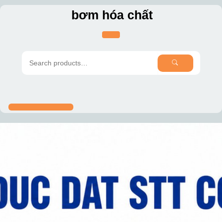
Skip
bơm hóa chất
to
content
SEARCH
Search
for: