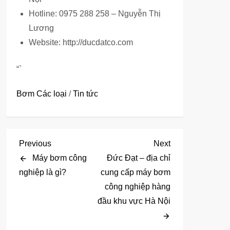
Hotline: 0975 288 258 – Nguyễn Thị
Lương
Website: http://ducdatco.com
“`
Bơm Các loại
/
Tin tức
Đ
Previous
Next
Previous
Next
Post
Post
Máy bơm công
Đức Đạt – địa chỉ
i
nghiệp là gì?
cung cấp máy bơm
công nghiệp hàng
ề
đầu khu vực Hà Nội
u