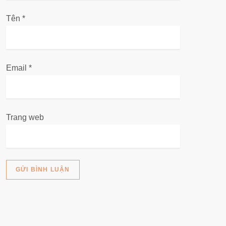
ế
Tên
*
t
Email
*
Trang web