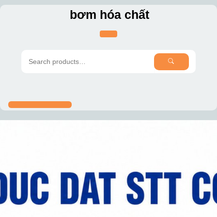
Skip
bơm hóa chất
to
content
SEARCH
Search
for: