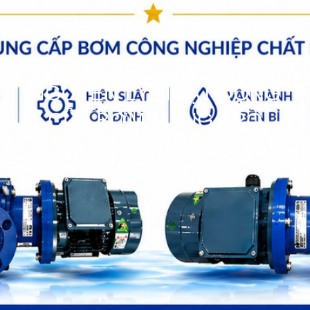
NGUYÊN LÝ HOẠT ĐỘNG
CỦA BƠM MÀNG ARO
bơm hóa chất
>>
Bơm Các loại
>>
Nguyên lý hoạt động của
bơm màng Aro