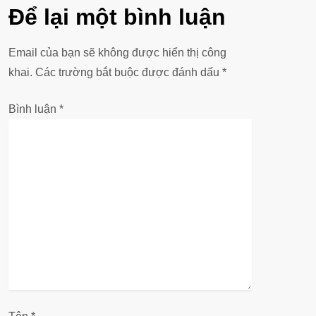
u
Để lại một bình luận
h
Email của bạn sẽ không được hiển thị công
ư
khai.
Các trường bắt buộc được đánh dấu
*
ớ
Bình luận
*
n
g
b
à
i
v