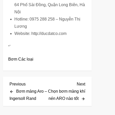
64 Phố Sài Đồng, Quận Long Biên, Hà
Nội
Hotline: 0975 288 258 – Nguyễn Thị
Lương
Website: http://ducdatco.com
“`
Bơm Các loại
Đ
Previous
Next
Previous
Next
Post
Post
Bơm màng Aro –
Chọn bơm màng khí
i
Ingersoll Rand
nén ARO nào tốt
ề