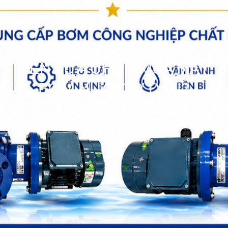
NÊN LỰA CHỌN MUA MÁY
BƠM NƯỚC Ở ĐÂU?
bơm hóa chất
>>
Bơm Các loại
>>
Tin tức
>>
Nên lựa chọn
mua máy bơm nước ở đâu?