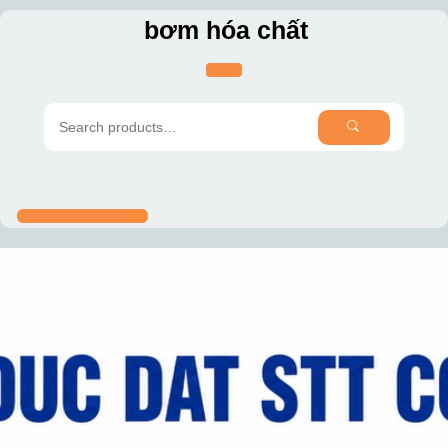
Skip
bơm hóa chất
to
content
SEARCH
Search
for: