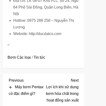
Địa chỉ: LK 08-07 Khu FLC Số 24, Ngõ
64 Phố Sài Đồng, Quận Long Biên, Hà
Nội
Hotline: 0975 288 258 – Nguyễn Thị
Lương
Website: http://ducdatco.com
“`
Bơm Các loại
/
Tin tức
Đ
Previous
Next
Previous
Next
Post
Post
Máy bơm Pentax
Lợi ích khi sử dụng
i
có đặc điểm gì?
bơm hóa chất trong
hoạt động sản xuất
ề