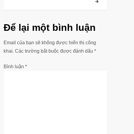
u
h
Để lại một bình luận
ư
Email của bạn sẽ không được hiển thị công
ớ
khai.
Các trường bắt buộc được đánh dấu
*
n
Bình luận
*
g
b
à
i
v