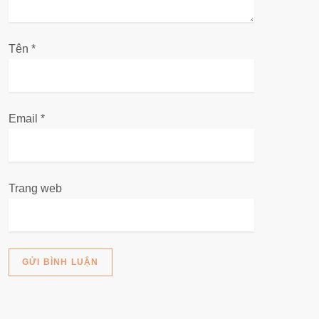
i
ế
Tên
*
t
Email
*
Trang web