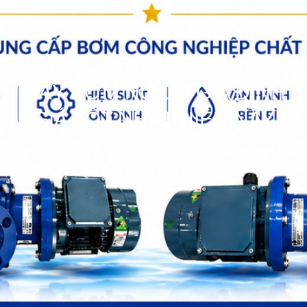
MÁY BƠM NƯỚC GIA ĐÌNH
GIÁ TỐT NHẤT HIỆN NAY
bơm hóa chất
>>
Bơm Các loại
>>
Tin tức
>>
Máy bơm nước
gia đình giá tốt nhất hiện nay