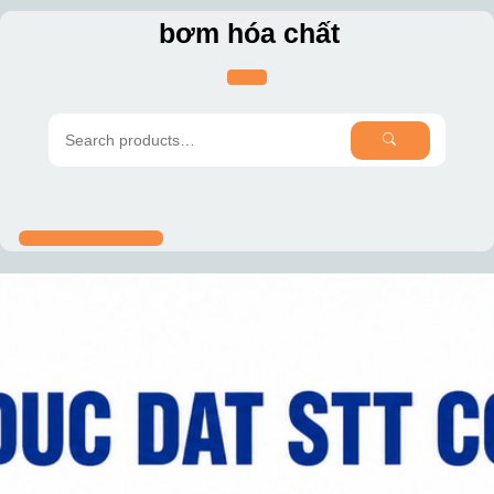
Skip
bơm hóa chất
to
content
SEARCH
Search
for: