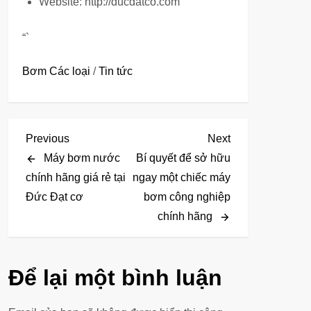
Website: http://ducdatco.com
“`
Bơm Các loại
/
Tin tức
Đ
Previous
Next
Previous
Next
Post
Post
Máy bơm nước
Bí quyết để sở hữu
i
chính hãng giá rẻ tại
ngay một chiếc máy
Đức Đạt cơ
bơm công nghiệp
ề
chính hãng
u
h
Để lại một bình luận
ư