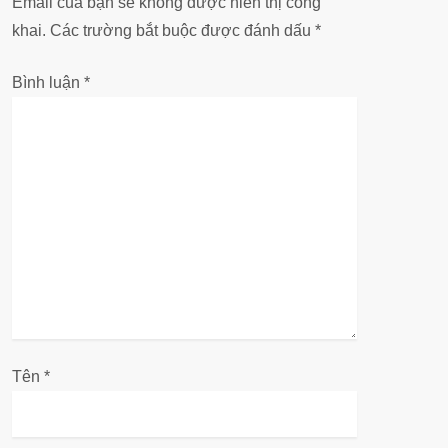
Email của bạn sẽ không được hiển thị công
ớ
khai.
Các trường bắt buộc được đánh dấu
*
n
Bình luận
*
g
b
à
i
v
i
ế
Tên
*
t