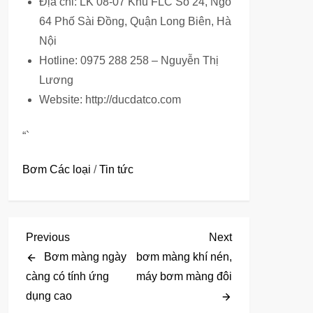
Địa chỉ: LK 08-07 Khu FLC Số 24, Ngõ
64 Phố Sài Đồng, Quận Long Biên, Hà
Nội
Hotline: 0975 288 258 – Nguyễn Thị
Lương
Website: http://ducdatco.com
“`
Bơm Các loại
/
Tin tức
Đ
Previous
Next
Previous
Next
Post
Post
Bơm màng ngày
bơm màng khí nén,
i
càng có tính ứng
máy bơm màng đôi
dụng cao
ề