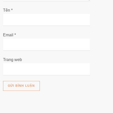
i
Tên
*
ế
t
Email
*
Trang web