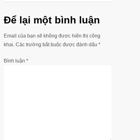
u
Để lại một bình luận
h
ư
Email của bạn sẽ không được hiển thị công
khai.
Các trường bắt buộc được đánh dấu
*
ớ
Bình luận
*
n
g
b
à
i
v