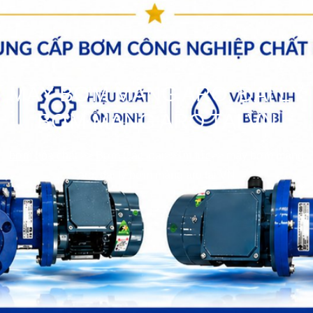
MÁY BƠM MÀNG ARO, ĐẠI LÝ
BƠM MÀNG ARO TẠI VN
bơm hóa chất
>>
Bơm Các loại
>>
Tin tức
>>
máy bơm màng
aro, đại lý bơm màng aro tại VN