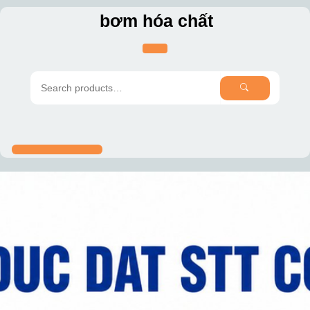
Skip
bơm hóa chất
to
content
SEARCH
Search
for: