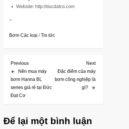
Website: http://ducdatco.com
“`
Bơm Các loại
/
Tin tức
Đ
Previous
Next
Previous
Next
Post
Post
Nên mua máy
Đặc điểm của máy
i
bơm Hanna BL
bơm công nghiệp là
series giá rẻ tại Đức
gì?
ề
Đạt Cơ
u
h
Để lại một bình luận
ư