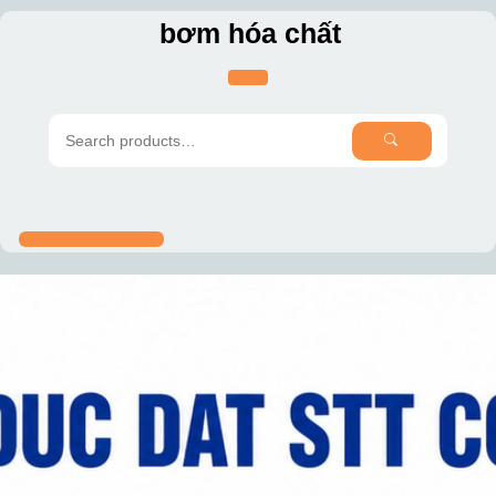
Skip
bơm hóa chất
to
content
SEARCH
Search
for: