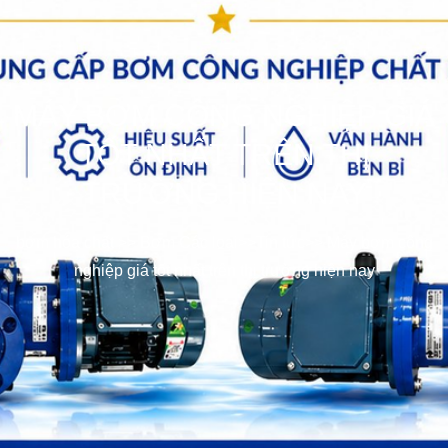
MÁY BƠM CÔNG NGHIỆP GIÁ
TỐT NHẤT TRÊN THỊ
TRƯỜNG HIỆN NAY
bơm hóa chất
>>
Bơm Các loại
>>
Tin tức
>>
Máy bơm công
nghiệp giá tốt nhất trên thị trường hiện nay