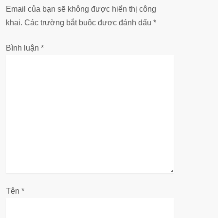
ớ
Email của bạn sẽ không được hiển thị công
n
khai.
Các trường bắt buộc được đánh dấu
*
g
Bình luận
*
b
à
i
v
i
ế
Tên
*
t