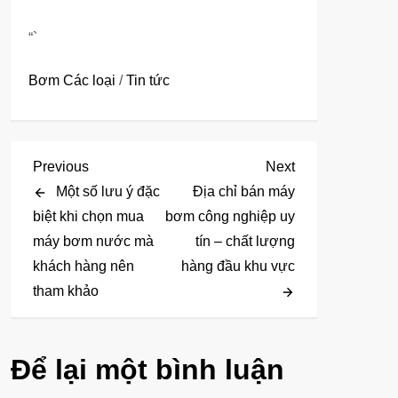
“`
Bơm Các loại
/
Tin tức
Đ
Previous
Next
Previous
Next
Post
Post
Một số lưu ý đặc
Địa chỉ bán máy
i
biệt khi chọn mua
bơm công nghiệp uy
máy bơm nước mà
tín – chất lượng
ề
khách hàng nên
hàng đầu khu vực
u
tham khảo
h
ư
Để lại một bình luận