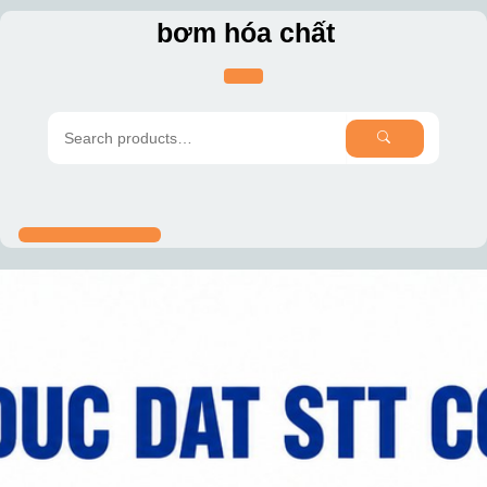
Skip
bơm hóa chất
to
content
SEARCH
Search
for: