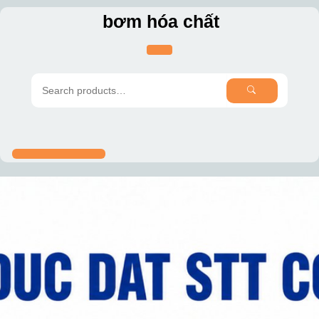
Skip
bơm hóa chất
to
content
SEARCH
Search
for: