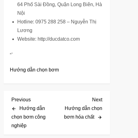
64 Phố Sài Đồng, Quận Long Biên, Hà
Nội
Hotline: 0975 288 258 – Nguyễn Thị
Lương
Website: http://ducdatco.com
“`
Hướng dẫn chọn bơm
Đ
Previous
Next
Previous
Next
Post
Post
Hướng dẫn
Hướng dẫn chọn
i
chọn bơm công
bơm hóa chất
nghiệp
ề