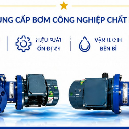
HƯỚNG DẪN CHỌN BƠM
MÀNG
bơm hóa chất
>>
Hướng dẫn chọn bơm
>>
Hướng dẫn chọn
bơm màng