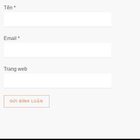
i
Tên
*
ế
t
Email
*
Trang web