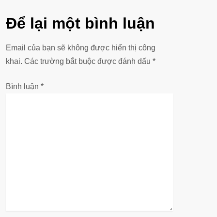
u
Để lại một bình luận
h
ư
Email của bạn sẽ không được hiển thị công
khai.
Các trường bắt buộc được đánh dấu
*
ớ
Bình luận
*
n
g
b
à
i
v