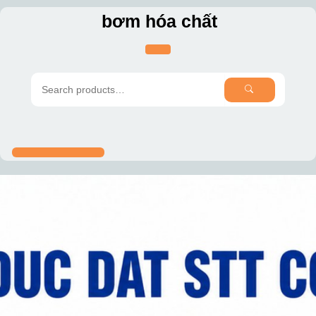
Skip
bơm hóa chất
to
content
SEARCH
Search
for: