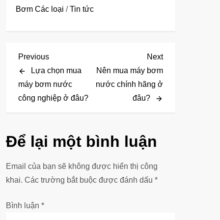
Bơm Các loại
/
Tin tức
Đ
Previous
Next
Previous
Next
Post
Post
Lựa chọn mua
Nên mua máy bơm
i
máy bơm nước
nước chính hãng ở
công nghiệp ở đâu?
đâu?
ề
u
Để lại một bình luận
h
ư
Email của bạn sẽ không được hiển thị công
khai.
Các trường bắt buộc được đánh dấu
*
ớ
Bình luận
*
n