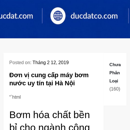
Posted on:
Tháng 2 12, 2019
Chưa
Phân
Đơn vị cung cấp máy bơm
Loại
nước uy tín tại Hà Nội
160
160
sản
“`html
phẩm
Bơm hóa chất bền
bỉ cho ngành công