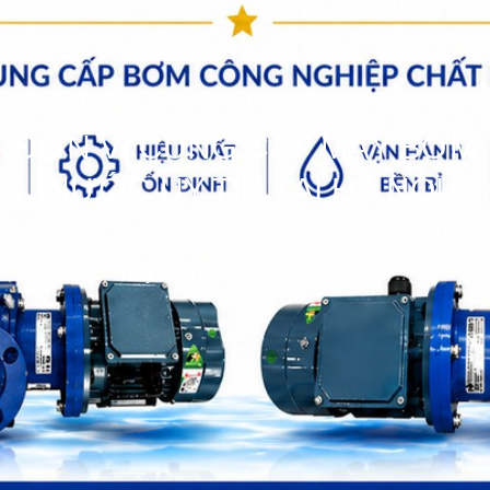
ĐƠN VỊ CUNG CẤP MÁY BƠM
NƯỚC UY TÍN TẠI HÀ NỘI
bơm hóa chất
>>
Bơm Các loại
>>
Tin tức
>>
Đơn vị cung cấp
máy bơm nước uy tín tại Hà Nội