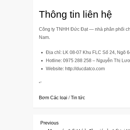
Thông tin liên hệ
Công ty TNHH Đức Đạt — nhà phân phối chí
Nam.
Địa chỉ: LK 08-07 Khu FLC Số 24, Ngõ 
Hotline: 0975 288 258 – Nguyễn Thị Lư
Website: http://ducdatco.com
“`
Bơm Các loại
/
Tin tức
Đ
Previous
Previous