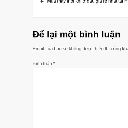
Post
Mua máy thổi khí ở đâu giá rẻ nhất tại 
i
ề
u
Để lại một bình luận
h
Email của bạn sẽ không được hiển thị công kha
ư
Bình luận
*
ớ
n
g
b
à