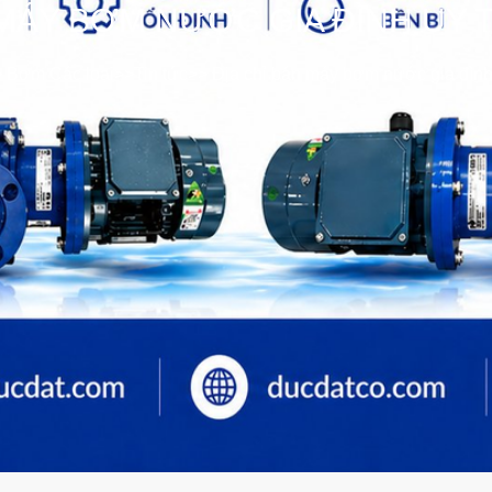
 MÁY BƠM NƯỚC GIA ĐÌNH UY TÍ
>
Bơm Các loại
>>
Tin tức
>>
Địa chỉ bán máy bơm nước gia đình 