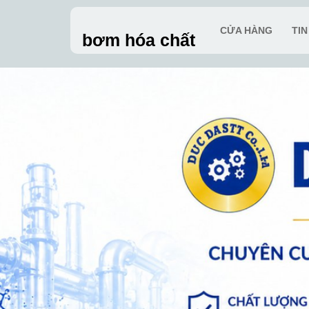
Skip
to
CỬA HÀNG
TI
bơm hóa chất
content