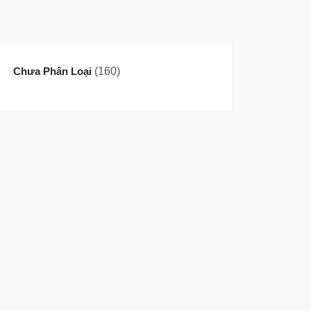
160
Chưa Phân Loại
160
sản
phẩm