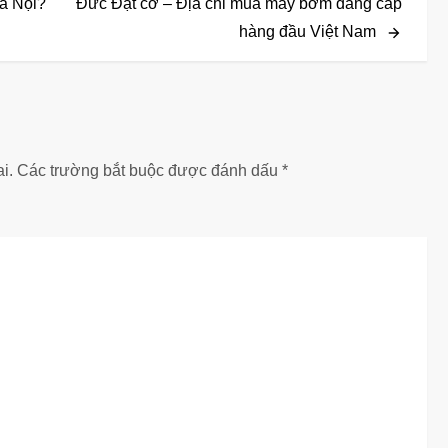
Post
Hà Nội?
Đức Đạt cơ – Địa chỉ mua máy bơm đẳng cấp
hàng đầu Việt Nam
i.
Các trường bắt buộc được đánh dấu
*