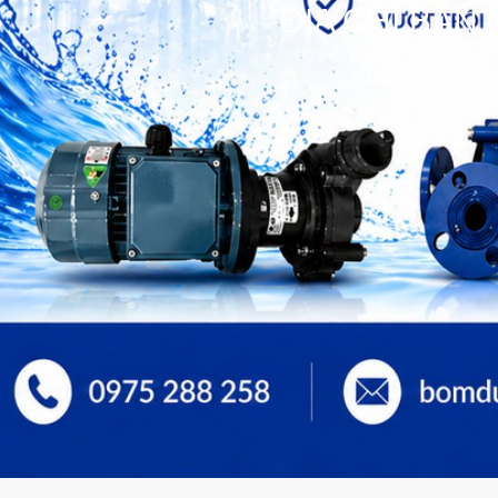
ĐỊA CHỈ BÁN
bơm hóa chất
>