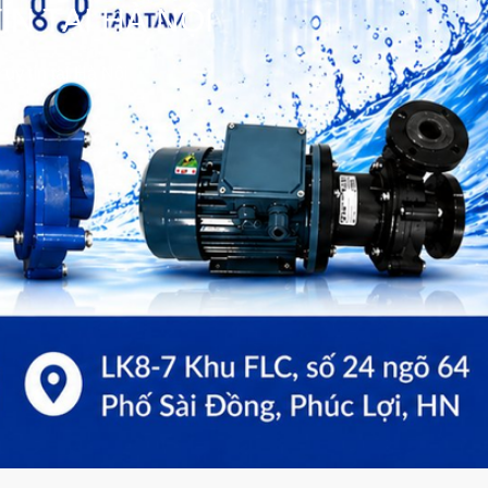
N TẠI HÀ NỘI
uy tín tại Hà Nội