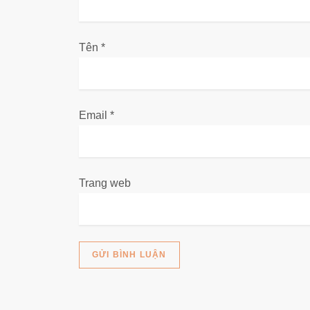
i
v
Tên
*
i
ế
Email
*
t
Trang web