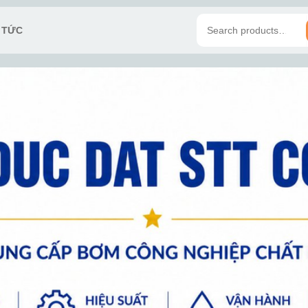
N TỨC
Search
for: