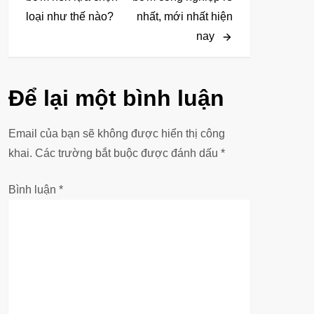
loại như thế nào?
nhất, mới nhất hiện
ề
nay
u
h
Để lại một bình luận
ư
Email của bạn sẽ không được hiển thị công
ớ
khai.
Các trường bắt buộc được đánh dấu
*
n
Bình luận
*
g
b
à
i