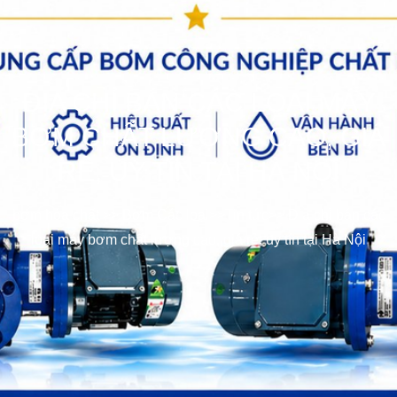
ĐỊA CHỈ BÁN CÁC LOẠI MÁY
BƠM CHẤT LƯỢNG CAO, GIÁ
RẺ, UY TÍN TẠI HÀ NỘI
bơm hóa chất
>>
Bơm Các loại
>>
Tin tức
>>
Địa chỉ bán các
loại máy bơm chất lượng cao, giá rẻ, uy tín tại Hà Nội