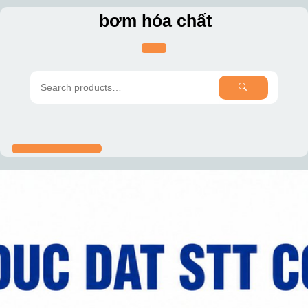
Skip
bơm hóa chất
to
content
SEARCH
Search
for: