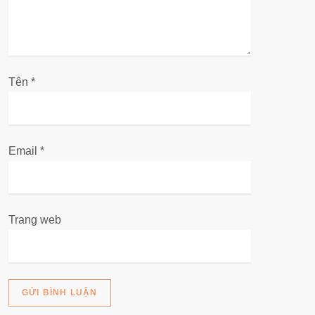
v
i
ế
Tên
*
t
Email
*
Trang web