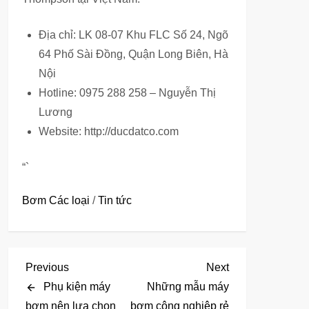
Địa chỉ: LK 08-07 Khu FLC Số 24, Ngõ
64 Phố Sài Đồng, Quận Long Biên, Hà
Nội
Hotline: 0975 288 258 – Nguyễn Thị
Lương
Website: http://ducdatco.com
“`
Bơm Các loại
/
Tin tức
Đ
Previous
Next
Previous
Next
Post
Post
Phụ kiện máy
Những mẫu máy
i
bơm nên lựa chọn
bơm công nghiệp rẻ