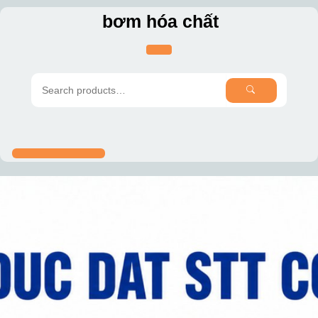
Skip
bơm hóa chất
to
content
SEARCH
Search
for: