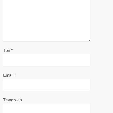
à
i
v
i
ế
Tên
*
t
Email
*
Trang web