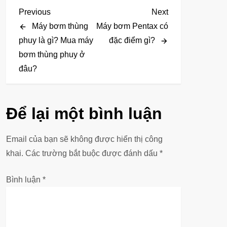
Đ
Previous
Next
Previous
Next
Post
Post
Máy bơm thùng
Máy bơm Pentax có
i
phuy là gì? Mua máy
đặc điểm gì?
bơm thùng phuy ở
ề
đâu?
u
h
Để lại một bình luận
ư
Email của bạn sẽ không được hiển thị công
ớ
khai.
Các trường bắt buộc được đánh dấu
*
n
Bình luận
*
g
b