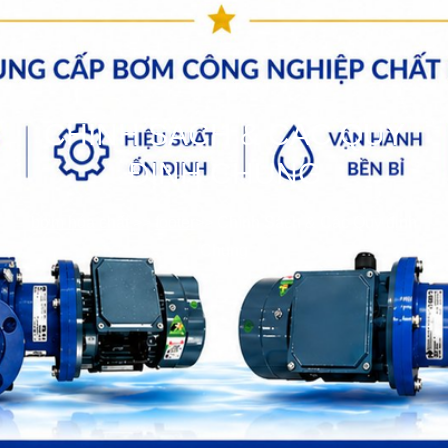
CHÍNH SÁCH & CÁC QUY
ĐỊNH CHUNG
bơm hóa chất
>>
footer
>>
Chính Sách & Các Quy định
Chung