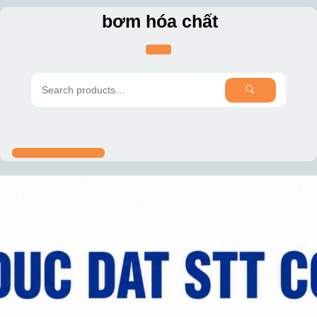
Skip
bơm hóa chất
to
content
SEARCH
Search
for: