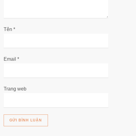
i
v
Tên
i
*
ế
t
Email
*
Trang web