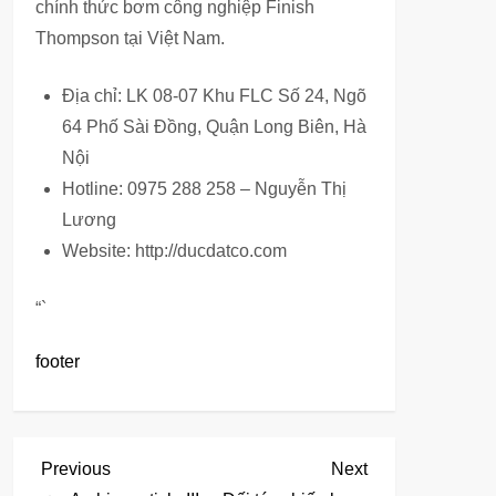
chính thức bơm công nghiệp Finish
Thompson tại Việt Nam.
Địa chỉ: LK 08-07 Khu FLC Số 24, Ngõ
64 Phố Sài Đồng, Quận Long Biên, Hà
Nội
Hotline: 0975 288 258 – Nguyễn Thị
Lương
Website: http://ducdatco.com
“`
footer
Đ
Previous
Next
Previous
Next