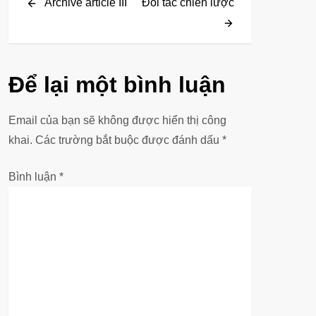
Post
Post
Archive article III
Đối tác chiến lược
i
ề
u
Để lại một bình luận
h
Email của bạn sẽ không được hiển thị công
ư
khai.
Các trường bắt buộc được đánh dấu
*
ớ
Bình luận
*
n
g
b
à