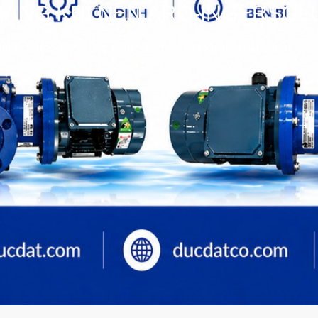
ÀNG KHÍ NÉN ARO-INGERSOL
hóa chất
>>
Bơm Các loại
>>
Bơm màng khí nén ARO-Ingersoll