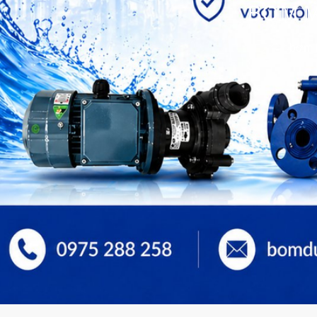
BƠM M
bơm 