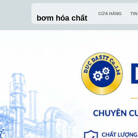
Skip
to
CỬA HÀNG
TI
bơm hóa chất
content