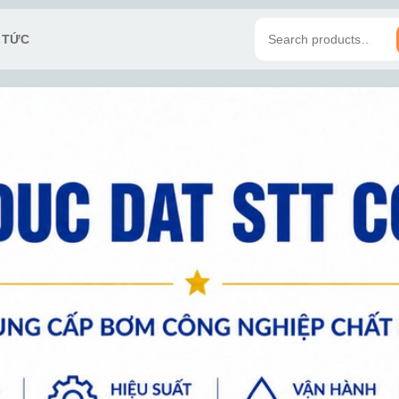
N TỨC
Search
for: