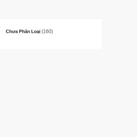
160
Chưa Phân Loại
160
sản
phẩm