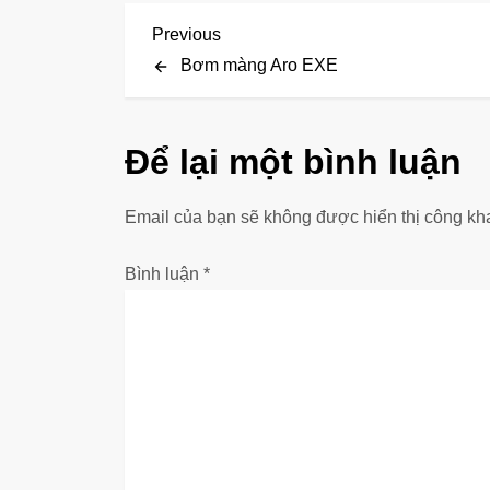
Đ
Previous
Previous
Post
Bơm màng Aro EXE
i
ề
Để lại một bình luận
u
Email của bạn sẽ không được hiển thị công kha
h
ư
Bình luận
*
ớ
n
g
b