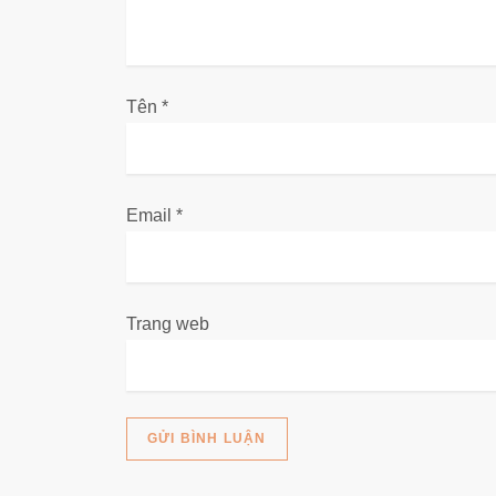
à
i
Tên
*
v
i
Email
*
ế
t
Trang web