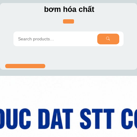
Skip
bơm hóa chất
to
content
SEARCH
Search
for: