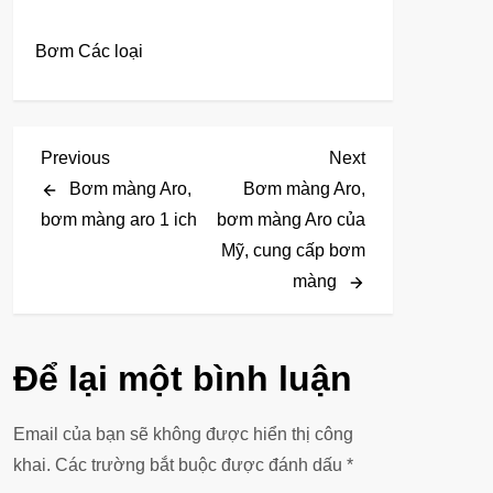
Bơm Các loại
Đ
Previous
Next
Previous
Next
Post
Post
Bơm màng Aro,
Bơm màng Aro,
i
bơm màng aro 1 ich
bơm màng Aro của
Mỹ, cung cấp bơm
ề
màng
u
h
Để lại một bình luận
ư
Email của bạn sẽ không được hiển thị công
ớ
khai.
Các trường bắt buộc được đánh dấu
*