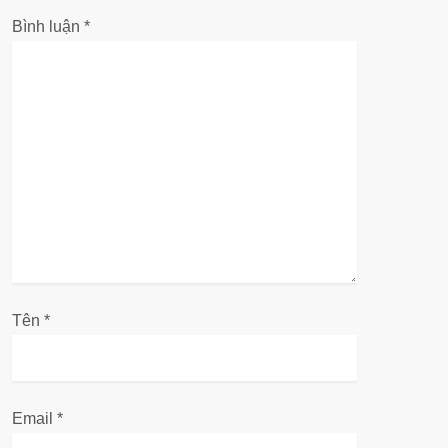
n
Bình luận
*
g
b
à
i
v
i
ế
Tên
*
t
Email
*