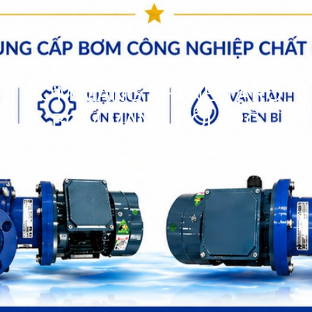
BƠM MÀNG KHÍ NÉN ARO,
BƠM MÀNG ĐÔI ARO
bơm hóa chất
>>
Bơm Các loại
>>
Bơm màng khí nén ARO,
bơm màng đôi Aro