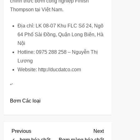
chính thức bơm công nghiệp Finish
Thompson tại Việt Nam.
Địa chỉ: LK 08-07 Khu FLC Số 24, Ngõ
64 Phố Sài Đồng, Quận Long Biên, Hà
Nội
Hotline: 0975 288 258 – Nguyễn Thị
Lương
Website: http://ducdatco.com
“`
Bơm Các loại
Đ
Previous
Next
Previous
Next
Post
Post
bơm hóa chất
Bơm màng hóa chất