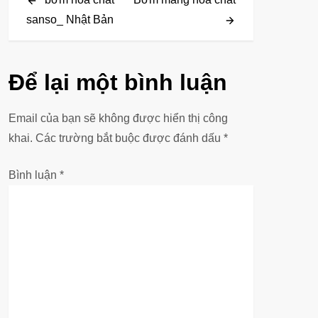
i
sanso_ Nhật Bản
ề
u
Để lại một bình luận
h
Email của bạn sẽ không được hiển thị công
ư
khai.
Các trường bắt buộc được đánh dấu
*
ớ
Bình luận
*
n
g
b
à