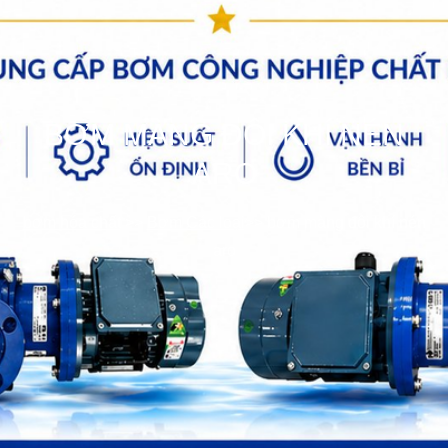
BƠM MÀNG ĐÔI KHÍ NÉN
ARO
bơm hóa chất
>>
Bơm Các loại
>>
bơm màng đôi khí nén
aro