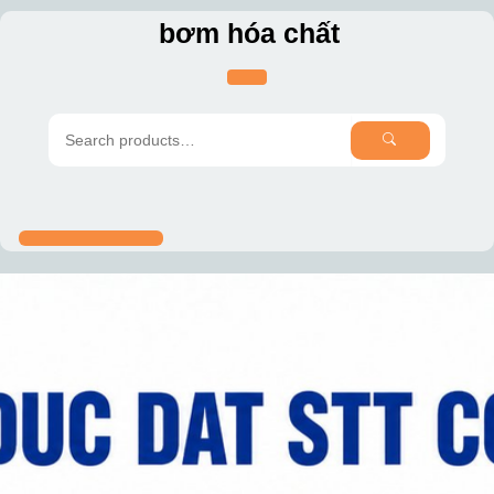
Skip
bơm hóa chất
to
content
SEARCH
Search
for: