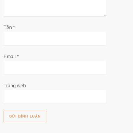
i
v
Tên
i
*
ế
t
Email
*
Trang web