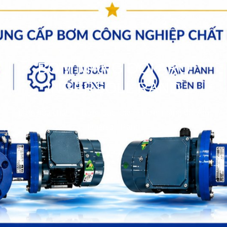
BƠM MÀNG ĐÔI ARO
INGERSOLL RAND
bơm hóa chất
>>
Bơm Các loại
>>
Bơm màng đôi Aro
Ingersoll Rand