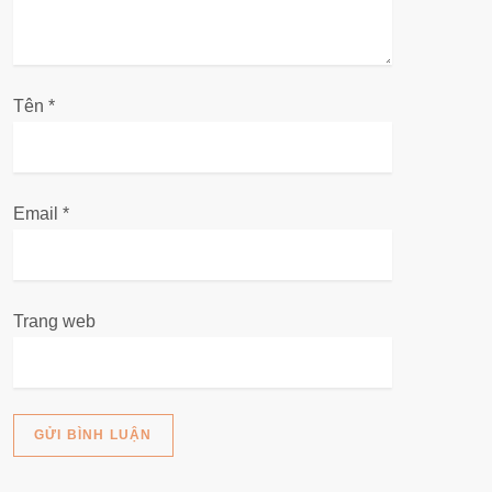
i
v
Tên
i
*
ế
t
Email
*
Trang web