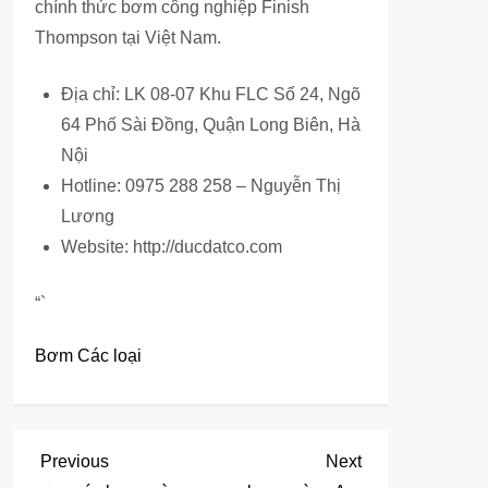
chính thức bơm công nghiệp Finish
Thompson tại Việt Nam.
Địa chỉ: LK 08-07 Khu FLC Số 24, Ngõ
64 Phố Sài Đồng, Quận Long Biên, Hà
Nội
Hotline: 0975 288 258 – Nguyễn Thị
Lương
Website: http://ducdatco.com
“`
Bơm Các loại
Đ
Previous
Next
Previous
Next