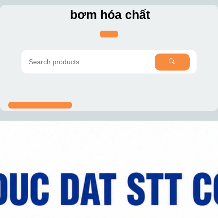
Skip
bơm hóa chất
to
content
SEARCH
Search
for: