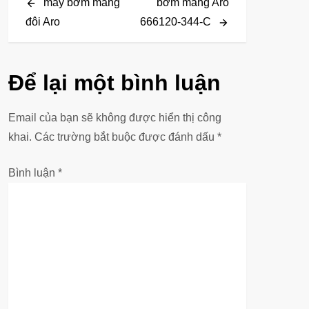
Post
Post
máy bơm màng
bơm màng Aro
i
đôi Aro
666120-344-C
ề
u
Để lại một bình luận
h
Email của bạn sẽ không được hiển thị công
ư
khai.
Các trường bắt buộc được đánh dấu
*
ớ
Bình luận
*
n
g
b
à