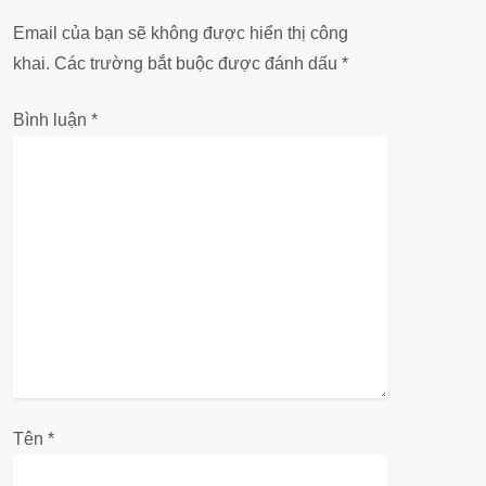
ư
Email của bạn sẽ không được hiển thị công
khai.
Các trường bắt buộc được đánh dấu
*
ớ
Bình luận
*
n
g
b
à
i
v
i
Tên
*
ế