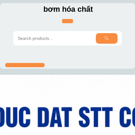
Skip
bơm hóa chất
to
content
SEARCH
Search
for: