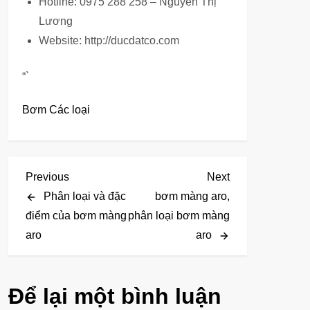
Hotline: 0975 288 258 – Nguyễn Thị
Lương
Website: http://ducdatco.com
“`
Bơm Các loại
Đ
Previous
Next
Previous
Next
Post
Post
Phân loại và đặc
bơm màng aro,
i
điểm của bơm màng
phân loại bơm màng
aro
aro
ề
u
Để lại một bình luận
h