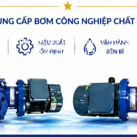
BƠM MÀNG ARO, MÁY BƠM
MÀNG ĐÔI KHÍ NÉN
bơm hóa chất
>>
Bơm Các loại
>>
Bơm màng Aro, máy bơm
màng đôi khí nén