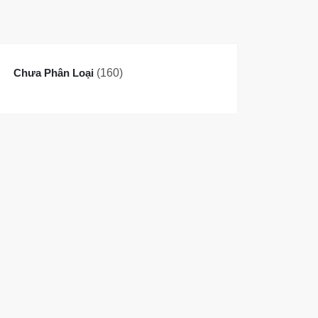
160
Chưa Phân Loại
160
sản
phẩm