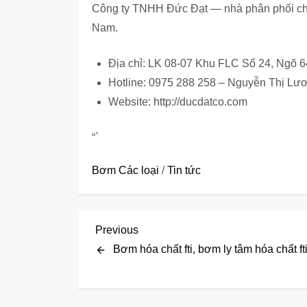
Công ty TNHH Đức Đạt — nhà phân phối chí
Nam.
Địa chỉ: LK 08-07 Khu FLC Số 24, Ngõ 
Hotline: 0975 288 258 – Nguyễn Thị Lư
Website: http://ducdatco.com
“`
Bơm Các loại
/
Tin tức
Đ
Previous
Previous
Post
Bơm hóa chất fti, bơm ly tâm hóa chất ft
i
ề