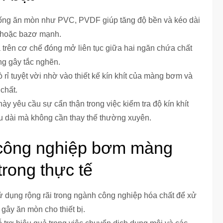
ống ăn mòn như PVC, PVDF giúp tăng độ bền và kéo dài
it hoặc bazơ mạnh.
rên cơ chế đóng mở liên tục giữa hai ngăn chứa chất
ng gây tắc nghẽn.
ỉ tuyệt vời nhờ vào thiết kế kín khít của màng bơm và
chất.
ày yêu cầu sự cẩn thận trong việc kiểm tra độ kín khít
 dài mà không cần thay thế thường xuyên.
công nghiệp bơm màng
rong thực tế
dụng rộng rãi trong ngành công nghiệp hóa chất để xử
ây ăn mòn cho thiết bị.