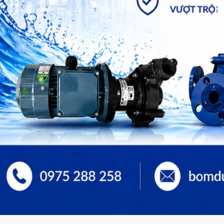
B
bơm 