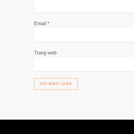
i
ế
Email
*
t
Trang web