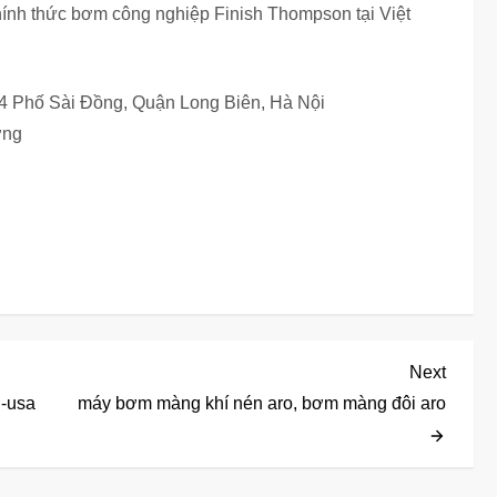
nh thức bơm công nghiệp Finish Thompson tại Việt
64 Phố Sài Đồng, Quận Long Biên, Hà Nội
ơng
Next
Next
Post
i-usa
máy bơm màng khí nén aro, bơm màng đôi aro