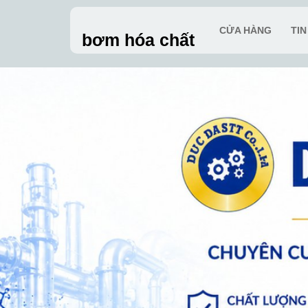
Skip
to
CỬA HÀNG
TI
bơm hóa chất
content