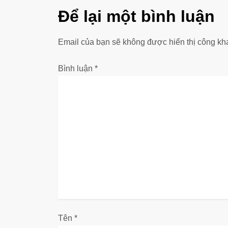
u
Để lại một bình luận
h
Email của bạn sẽ không được hiển thị công kha
ư
Bình luận
*
ớ
n
g
b
à
i
v
Tên
*