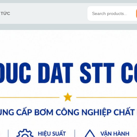
N TỨC
Search
for: