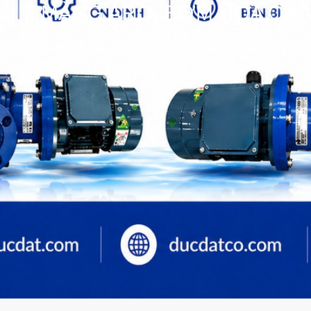
ƠM MÀNG ARO, BƠM HÓA CH
hóa chất
>>
Bơm Các loại
>>
Tin tức
>>
bơm màng aro, bơm hóa