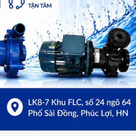
ẤT
 chất