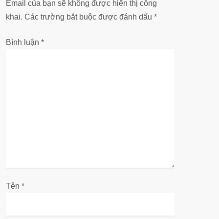
Email của bạn sẽ không được hiển thị công
ớ
khai.
Các trường bắt buộc được đánh dấu
*
n
Bình luận
*
g
b
à
i
v
i
ế
Tên
*
t