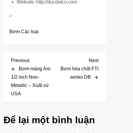
Website: http://ducdatco.com
“`
Bơm Các loại
Đ
Previous
Next
Previous
Next
Post
Post
Bơm màng Aro
Bơm hóa chất FTI
i
1/2 inch Non-
series DB
Metallic – Xuất xứ
ề
USA
u
h
Để lại một bình luận
ư