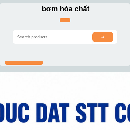
Skip
bơm hóa chất
to
content
SEARCH
Search
for: