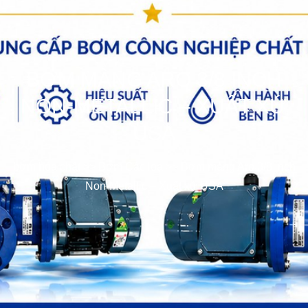
BƠM MÀNG ARO 3/8 INCH
NON-METALLIC – XUẤT XỨ
USA
bơm hóa chất
>>
Bơm Các loại
>>
Bơm màng Aro 3/8 inch
Non-Metallic – Xuất xứ USA