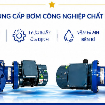
BƠM MÀNG ARO 1 INCH,
BƠM MÀNG ARO
bơm hóa chất
>>
Bơm Các loại
>>
Tin tức
>>
Bơm màng Aro
1 inch, bơm màng aro