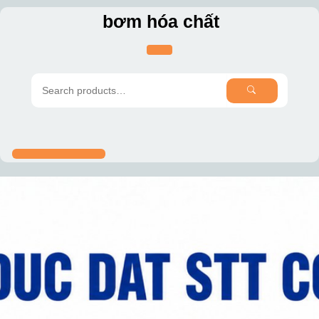
Skip
bơm hóa chất
to
content
SEARCH
Search
for: