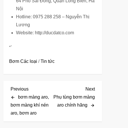
64 Phố Sài Đồng, Quận Long Biên, Hà
Nội
Hotline: 0975 288 258 – Nguyễn Thị
Lương
Website: http://ducdatco.com
“`
Bơm Các loại
/
Tin tức
Đ
Previous
Next
Previous
Next
Post
Post
bơm màng aro,
Phụ tùng bơm màng
i
bơm màng khí nén
aro chính hãng
aro, bơm aro
ề