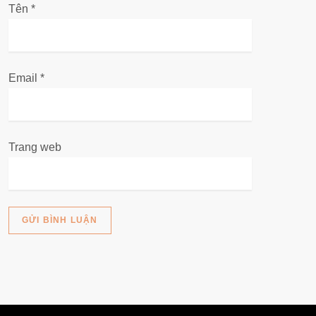
Tên
*
ế
t
Email
*
Trang web