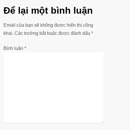
u
Để lại một bình luận
h
ư
Email của bạn sẽ không được hiển thị công
khai.
Các trường bắt buộc được đánh dấu
*
ớ
Bình luận
*
n
g
b
à
i
v
i