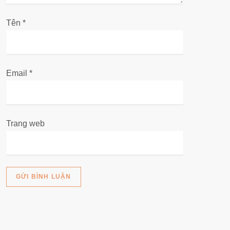
v
Tên
i
*
ế
t
Email
*
Trang web