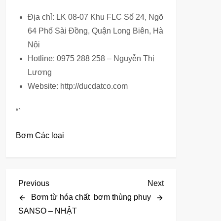
Địa chỉ: LK 08-07 Khu FLC Số 24, Ngõ
64 Phố Sài Đồng, Quận Long Biên, Hà
Nội
Hotline: 0975 288 258 – Nguyễn Thị
Lương
Website: http://ducdatco.com
“`
Bơm Các loại
Đ
Previous
Next
Previous
Next
Post
Post
Bơm từ hóa chất
bơm thùng phuy
i
SANSO – NHẬT