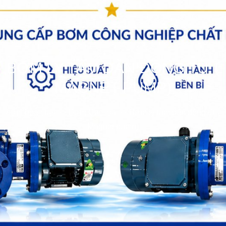
BƠM LY TÂM DẪN ĐỘNG TỪ (
MAGNET PUMP)
bơm hóa chất
>>
Bơm Các loại
>>
Bơm ly tâm dẫn động từ (
Magnet pump)