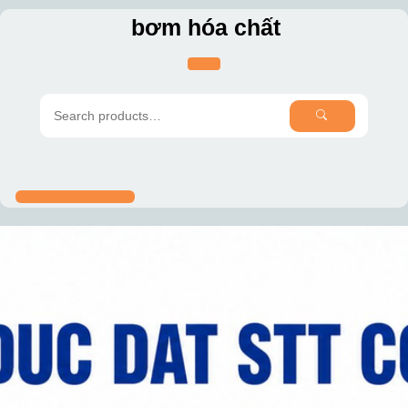
Skip
bơm hóa chất
to
content
SEARCH
Search
for: