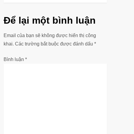
ề
u
Để lại một bình luận
h
Email của bạn sẽ không được hiển thị công
ư
khai.
Các trường bắt buộc được đánh dấu
*
ớ
Bình luận
*
n
g
b
à
i