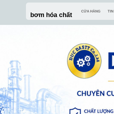
Skip
to
CỬA HÀNG
TI
bơm hóa chất
content