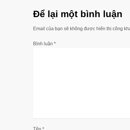
ề
Để lại một bình luận
u
Email của bạn sẽ không được hiển thị công kha
h
ư
Bình luận
*
ớ
n
g
b
à
i
Tên
*