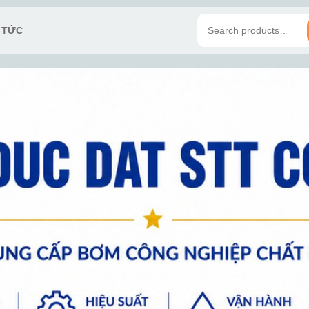
N TỨC
Search
for: