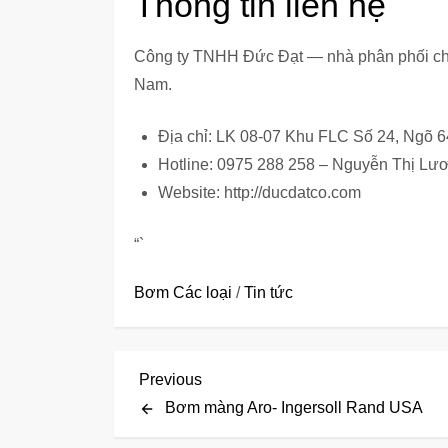
Thông tin liên hệ
Công ty TNHH Đức Đạt — nhà phân phối chí
Nam.
Địa chỉ: LK 08-07 Khu FLC Số 24, Ngõ 
Hotline: 0975 288 258 – Nguyễn Thị Lư
Website: http://ducdatco.com
“`
Bơm Các loại
/
Tin tức
Đ
Previous
Previous
Post
Bơm màng Aro- Ingersoll Rand USA
i