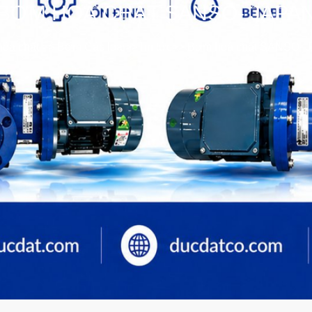
BƠM HOÁ CHẤT SANSO- JAPA
óa chất
>>
Bơm Các loại
>>
Tin tức
>>
Bơm hoá chất SANSO- 