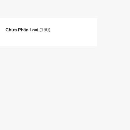
160
Chưa Phân Loại
160
sản
phẩm