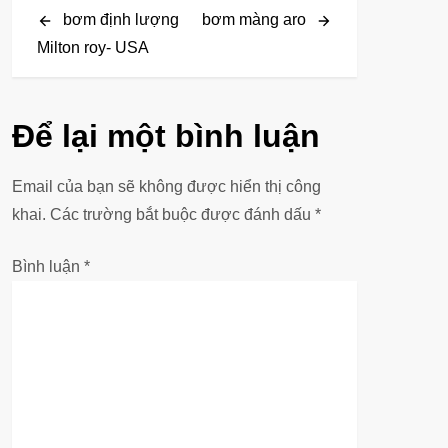
Post
Post
bơm định lượng
bơm màng aro
i
Milton roy- USA
ề
u
Để lại một bình luận
h
Email của bạn sẽ không được hiển thị công
ư
khai.
Các trường bắt buộc được đánh dấu
*
ớ
Bình luận
*
n
g
b
à