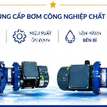
BƠM HÓA CHẤT LY TÂM DẪN
ĐỘNG TỪ FTI
bơm hóa chất
>>
Bơm Các loại
>>
bơm hóa chất ly tâm dẫn
động từ FTI