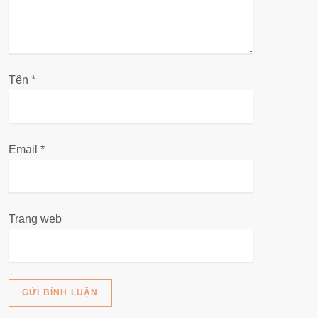
i
v
Tên
i
*
ế
t
Email
*
Trang web