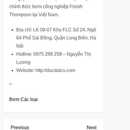
chính thức bơm công nghiệp Finish
Thompson tại Việt Nam.
Địa chỉ: LK 08-07 Khu FLC Số 24, Ngõ
64 Phố Sài Đồng, Quận Long Biên, Hà
Nội
Hotline: 0975 288 258 – Nguyễn Thị
Lương
Website: http://ducdatco.com
“`
Bơm Các loại
Đ
Previous
Next
Previous
Next