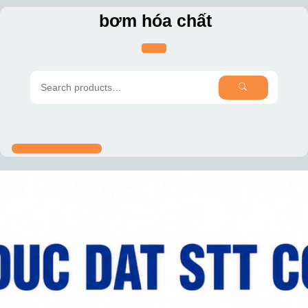
Skip
bơm hóa chất
to
content
SEARCH
Search
for: