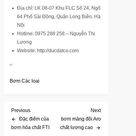
Địa chỉ: LK 08-07 Khu FLC Số 24, Ngõ
64 Phố Sài Đồng, Quận Long Biên, Hà
Nội
Hotline: 0975 288 258 – Nguyễn Thị
Lương
Website: http://ducdatco.com
“`
Bơm Các loại
Đ
Previous
Next
Previous
Next
Post
Post
Đặc điểm của
bơm màng đôi Aro
i
bơm hóa chất FTI
chất lượng cao