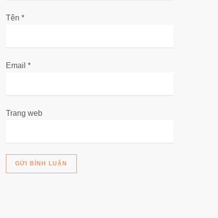
v
Tên
i
*
ế
t
Email
*
Trang web