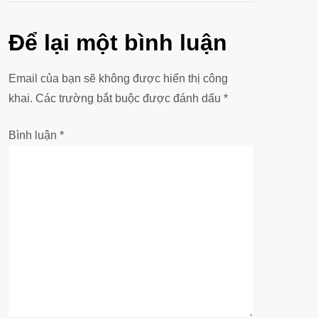
ề
u
Để lại một bình luận
h
Email của bạn sẽ không được hiển thị công
ư
khai.
Các trường bắt buộc được đánh dấu
*
ớ
Bình luận
*
n
g
b
à
i