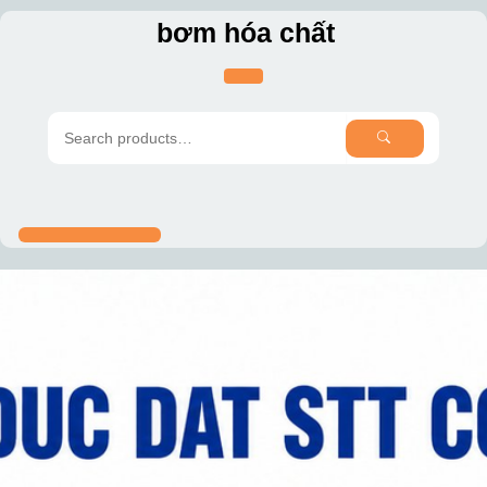
Skip
bơm hóa chất
to
content
SEARCH
Search
for: