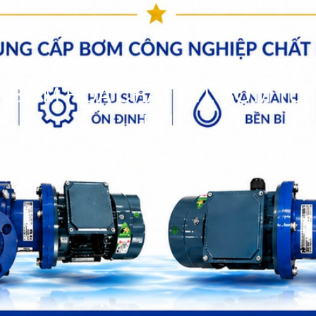
BƠM HÓA CHẤT FTI, BƠM TỪ
FTI
bơm hóa chất
>>
Bơm Các loại
>>
bơm hóa chất fti, bơm từ
fti