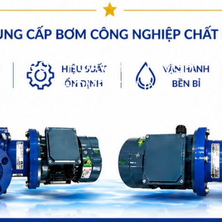
BƠM HÓA CHẤT FINISH
THOMPSON INC
bơm hóa chất
>>
Bơm Các loại
>>
Tin tức
>>
bơm hóa chất
Finish Thompson Inc