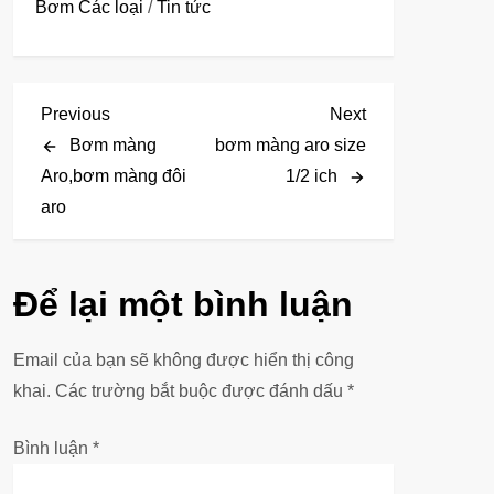
Bơm Các loại
/
Tin tức
Đ
Previous
Next
Previous
Next
Post
Post
Bơm màng
bơm màng aro size
i
Aro,bơm màng đôi
1/2 ich
aro
ề
u
Để lại một bình luận
h
ư
Email của bạn sẽ không được hiển thị công
khai.
Các trường bắt buộc được đánh dấu
*
ớ
Bình luận
*
n