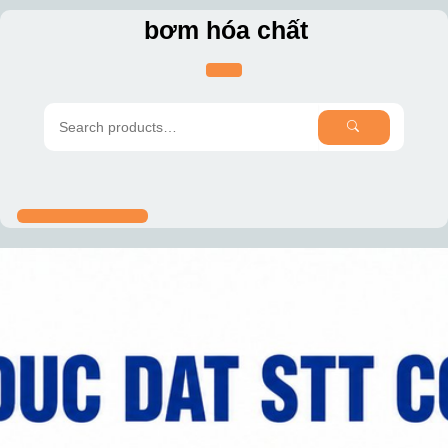
Skip
bơm hóa chất
to
content
SEARCH
Search
for: