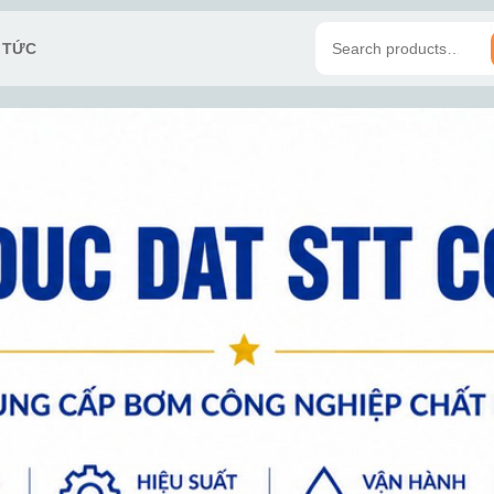
N TỨC
Search
for: