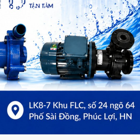
 CHẤT FTI
 chất FTI