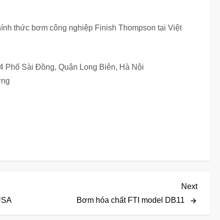
nh thức bơm công nghiệp Finish Thompson tại Việt
64 Phố Sài Đồng, Quận Long Biên, Hà Nội
ơng
Next
Next
Post
USA
Bơm hóa chất FTI model DB11