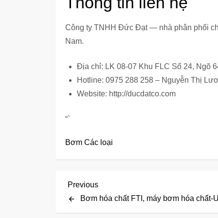
Thông tin liên hệ
Công ty TNHH Đức Đạt — nhà phân phối chí
Nam.
Địa chỉ: LK 08-07 Khu FLC Số 24, Ngõ 
Hotline: 0975 288 258 – Nguyễn Thị Lư
Website: http://ducdatco.com
“`
Bơm Các loại
Đ
Previous
Previous
Post
Bơm hóa chất FTI, máy bơm hóa chất-
i