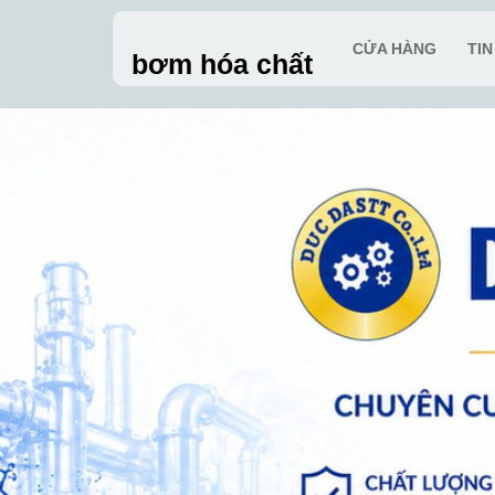
Skip
to
CỬA HÀNG
TI
bơm hóa chất
content