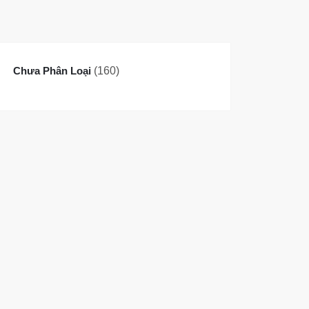
160
Chưa Phân Loại
160
sản
phẩm