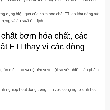
I giúp vận chuyển các loại dung môi có tính ăn mòn cao
ứng dụng hiệu quả của bơm hóa chất FTI do khả năng xử
 lượng và áp suất ổn định.
chất bơm hóa chất, các
t FTI thay vì các dòng
g ăn mòn cao và độ bền vượt trội so với nhiều sản phẩm
nh nghiệp hoạt động trong lĩnh vực công nghệ sinh học,