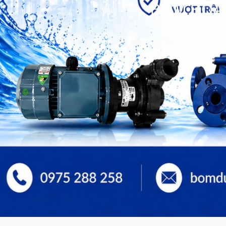
BƠM HÓA 
bơm hóa