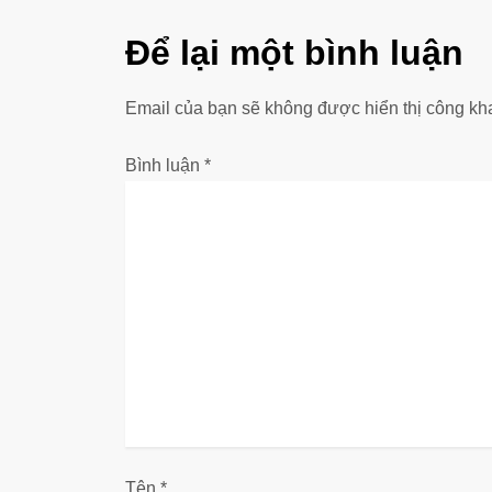
ề
Để lại một bình luận
u
Email của bạn sẽ không được hiển thị công kha
h
ư
Bình luận
*
ớ
n
g
b
à
i
Tên
*