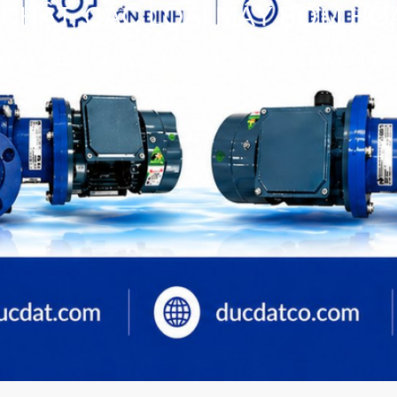
CHẤT, CÁC LOẠI MÁY BƠM HÓA
 chất
>>
Bơm Các loại
>>
bơm hóa chất, các loại máy bơm hóa