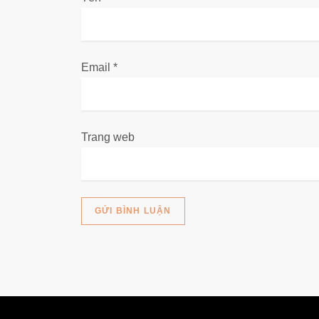
v
i
Email
*
ế
t
Trang web