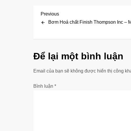
Đ
Previous
Previous
Post
Bơm Hoá chất Finish Thompson Inc – M
i
ề
u
Để lại một bình luận
h
Email của bạn sẽ không được hiển thị công kha
ư
Bình luận
*
ớ
n
g