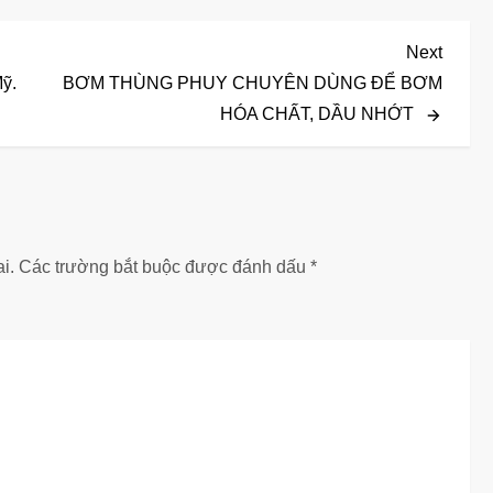
Next
Next
Post
ỹ.
BƠM THÙNG PHUY CHUYÊN DÙNG ĐỂ BƠM
HÓA CHẤT, DẦU NHỚT
i.
Các trường bắt buộc được đánh dấu
*