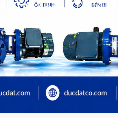
 LƯỢNG HOÁ CHẤT PULSAFEE
>>
Bơm Các loại
>>
Tin tức
>>
Bơm định lượng hoá chất PULS