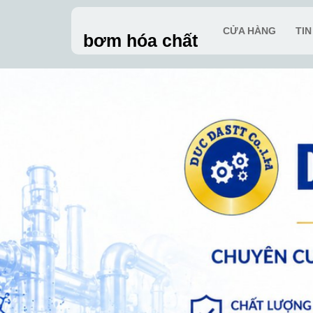
Skip
to
CỬA HÀNG
TI
bơm hóa chất
content