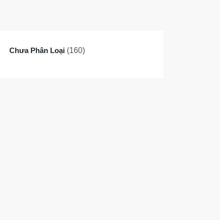
160
Chưa Phân Loại
160
sản
phẩm