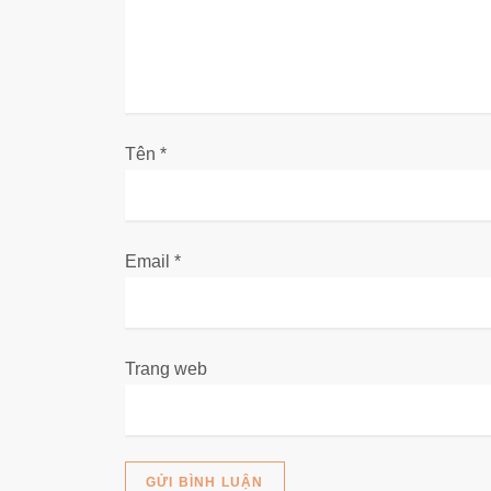
b
à
i
v
Tên
*
i
ế
Email
*
t
Trang web