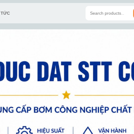
N TỨC
Search
for: