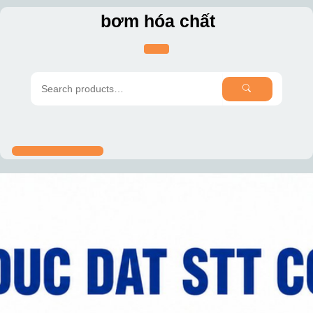
Skip
bơm hóa chất
to
content
SEARCH
Search
for: