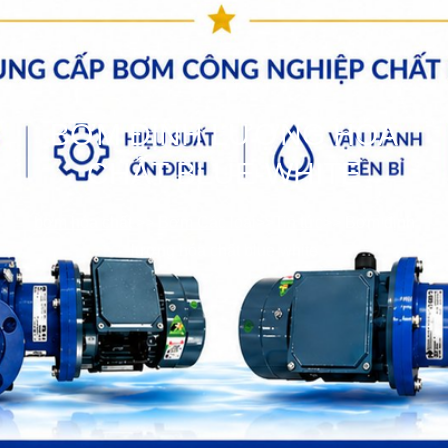
BƠM ĐỊNH LƯỢNG HÓA
CHẤT BLUE-WHITE
bơm hóa chất
>>
Bơm Các loại
>>
Tin tức
>>
Bơm định
lượng hóa chất blue-white