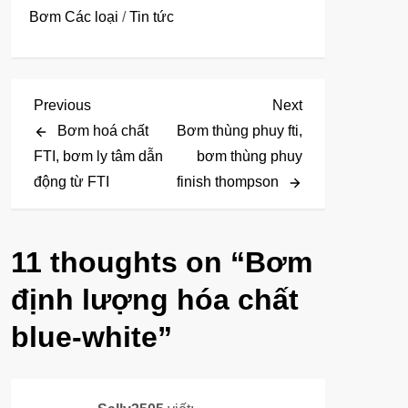
Bơm Các loại
/
Tin tức
Đ
Previous
Next
Previous
Next
Post
Post
Bơm hoá chất
Bơm thùng phuy fti,
i
FTI, bơm ly tâm dẫn
bơm thùng phuy
động từ FTI
finish thompson
ề
u
11 thoughts on “
Bơm
h
định lượng hóa chất
ư
blue-white
”
ớ
n