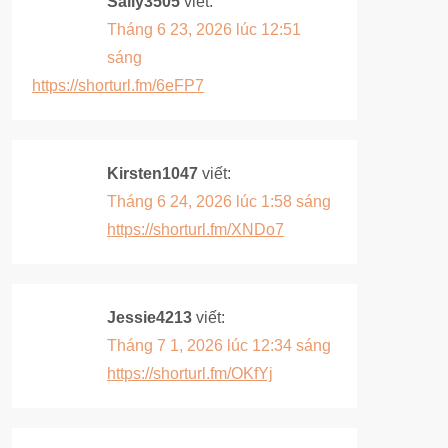
Sally3505
viết:
g
Tháng 6 23, 2026 lúc 12:51
sáng
b
https://shorturl.fm/6eFP7
à
i
Kirsten1047
viết:
v
Tháng 6 24, 2026 lúc 1:58 sáng
https://shorturl.fm/XNDo7
i
ế
Jessie4213
viết:
t
Tháng 7 1, 2026 lúc 12:34 sáng
https://shorturl.fm/OKfYj