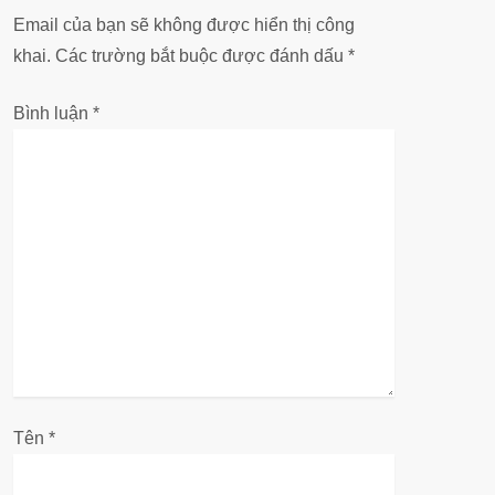
ư
Email của bạn sẽ không được hiển thị công
khai.
Các trường bắt buộc được đánh dấu
*
ớ
Bình luận
*
n
g
b
à
i
v
i
Tên
*
ế