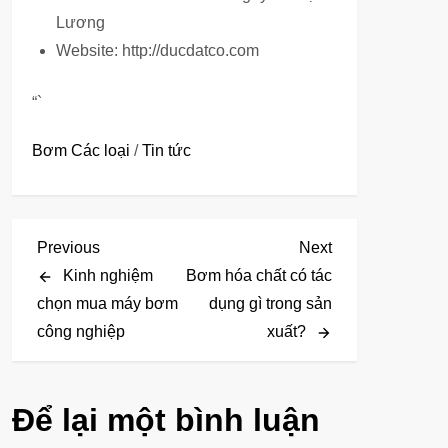
Lương
Website: http://ducdatco.com
“`
Bơm Các loại
/
Tin tức
Đ
Previous
Next
Previous
Next
Post
Post
Kinh nghiệm
Bơm hóa chất có tác
i
chọn mua máy bơm
dụng gì trong sản
công nghiệp
xuất?
ề
u
Để lại một bình luận
h