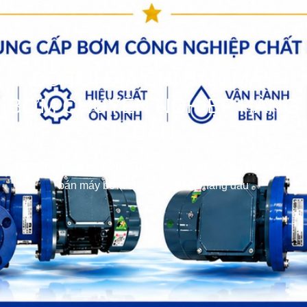
BỎ TÚI ĐỊA CHỈ BÁN MÁY
BƠM CHUYÊN NGHIỆP HÀNG
ĐẦU
bơm hóa chất
>>
Bơm Các loại
>>
Tin tức
>>
Bỏ túi địa chỉ
bán máy bơm chuyên nghiệp hàng đầu