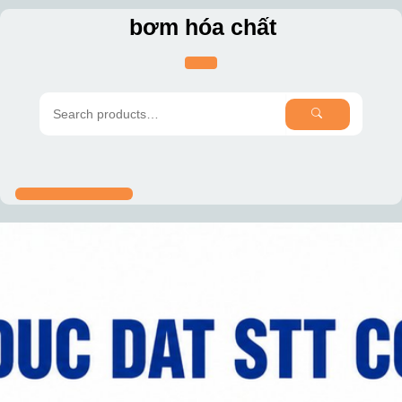
Skip
bơm hóa chất
to
content
SEARCH
Search
for: