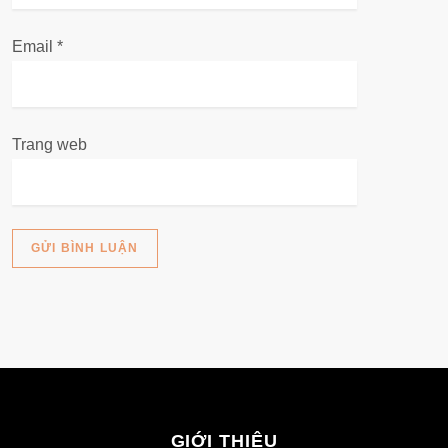
t
Email
*
Trang web
GIỚI THIỆU