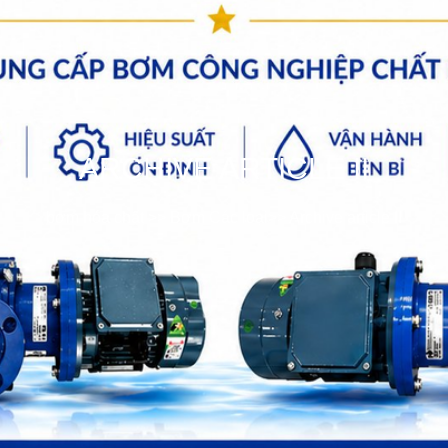
ARCHIVE ARTICLE II
bơm hóa chất
>>
Bơm Các loại
>>
Archive article II