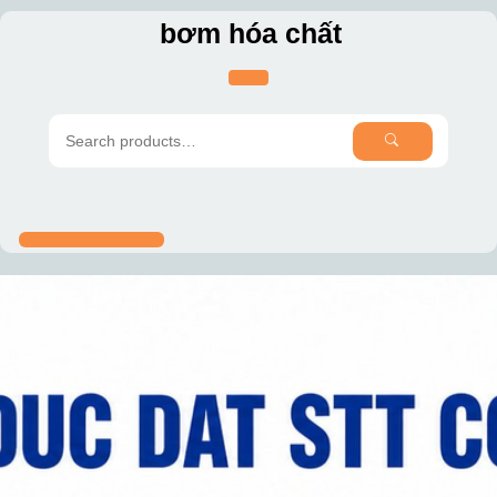
Skip
bơm hóa chất
to
content
SEARCH
Search
for: