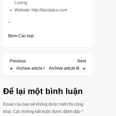
Lương
Website: http://ducdatco.com
“`
Bơm Các loại
Đ
Previous
Next
Previous
Next
Post
Post
Archive article I
Archive article III
i
ề
Để lại một bình luận
u
Email của bạn sẽ không được hiển thị công
h
khai.
Các trường bắt buộc được đánh dấu
*