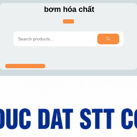
Skip
bơm hóa chất
to
content
SEARCH
Search
for: