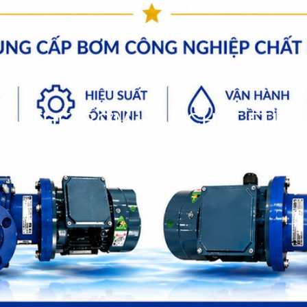
THẺ:
BƠM HOÁ CHẤT FTI
bơm hóa chất
>>