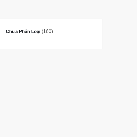
160
Chưa Phân Loại
160
sản
phẩm