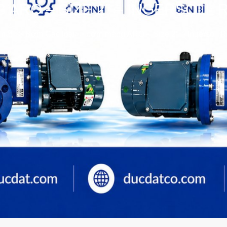
ARO – SIZE 2″ – INGERSOLL 
hất
>>
Bơm Các loại
>>
bơm màng ARO – Size 2″ – Ingersoll 