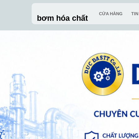
Skip
to
CỬA HÀNG
TI
bơm hóa chất
content