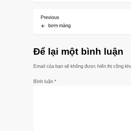
Đ
Previous
Previous
Post
bơm màng
i
ề
Để lại một bình luận
u
Email của bạn sẽ không được hiển thị công kha
h
ư
Bình luận
*
ớ
n
g