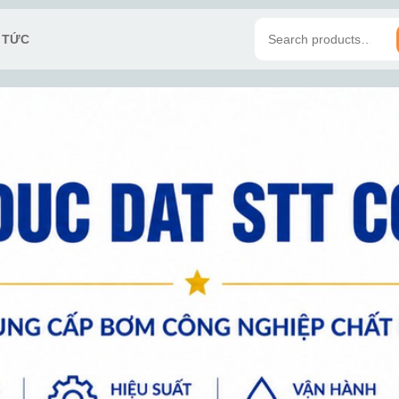
N TỨC
Search
for: