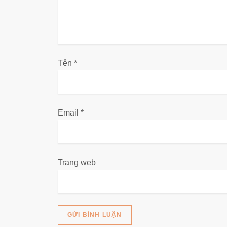
b
à
i
Tên
*
v
i
Email
*
ế
t
Trang web