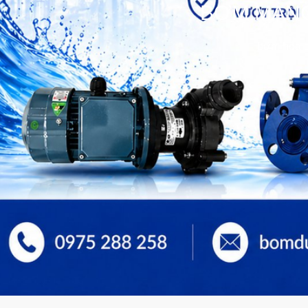
BƠM MÀNG 
bơm hóa c