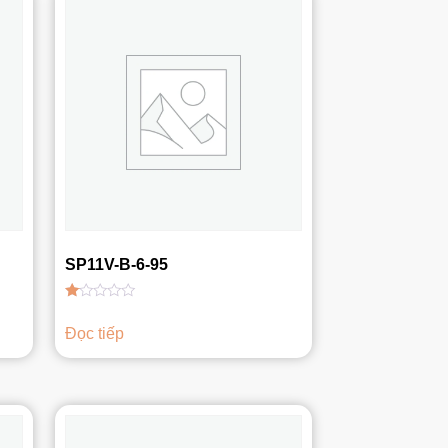
SP11V-B-6-95
Được
xếp
Đọc tiếp
hạng
1.00
5
sao