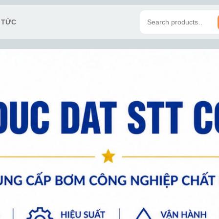
N TỨC
Search
for: