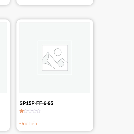
1.00
5
sao
SP15P-FF-6-95
Được
xếp
Đọc tiếp
hạng
1.00
5