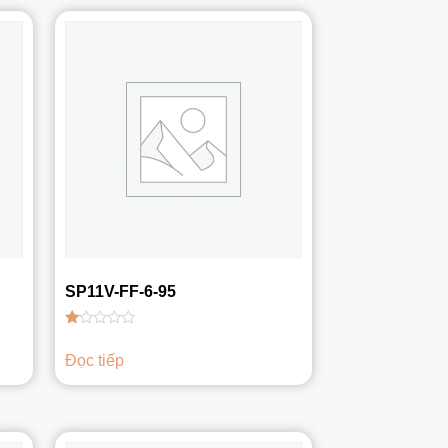
SP11V-FF-6-95
Được
xếp
Đọc tiếp
hạng
1.00
5
sao