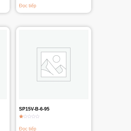
xếp
Đọc tiếp
hạng
1.00
5
sao
SP15V-B-6-95
Được
xếp
Đọc tiếp
hạng