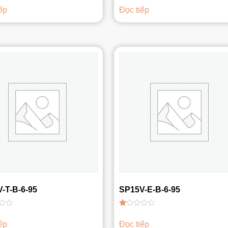
xếp
ếp
Đọc tiếp
hạng
1.00
5
sao
-T-B-6-95
SP15V-E-B-6-95
Được
xếp
ếp
Đọc tiếp
hạng