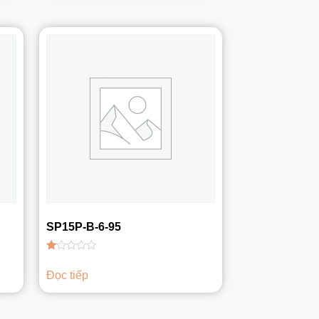
sao
SP15P-B-6-95
Được
xếp
Đọc tiếp
hạng
1.00
5
sao