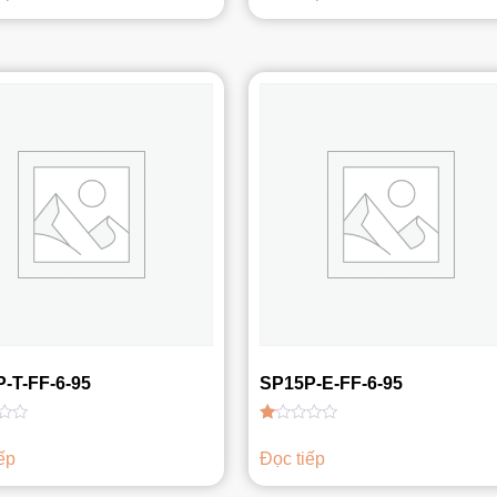
1.00
5
sao
-T-FF-6-95
SP15P-E-FF-6-95
Được
xếp
ếp
Đọc tiếp
hạng
1.00
5