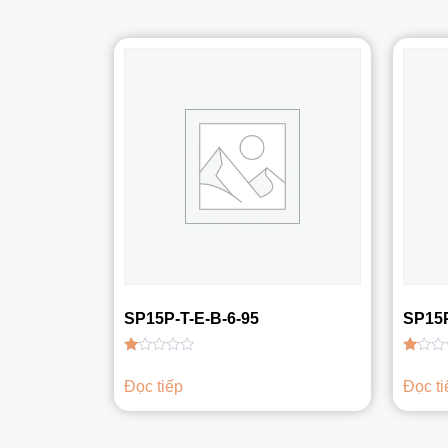
sao
sao
SP15P-T-E-B-6-95
SP15P
Được
Được
xếp
xếp
Đọc tiếp
Đọc ti
hạng
hạng
1.00
1.00
5
5
sao
sao