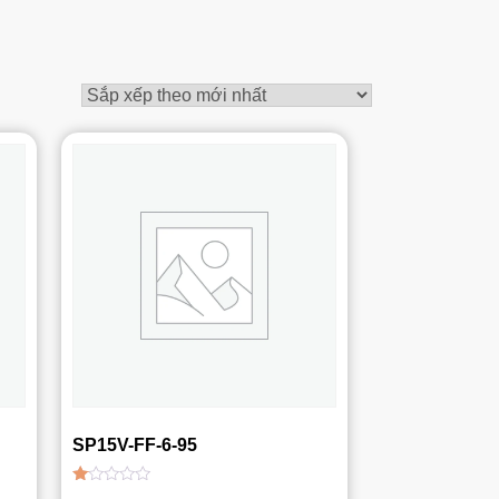
SP15V-FF-6-95
Được