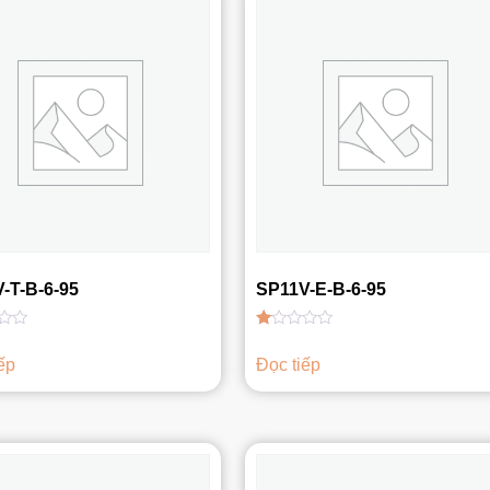
-T-B-6-95
SP11V-E-B-6-95
Được
xếp
ếp
Đọc tiếp
hạng
1.00
5
sao