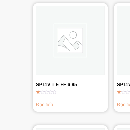
SP11V-T-E-FF-6-95
SP11V
Được
Được
xếp
xếp
Đọc tiếp
Đọc ti
hạng
hạng
1.00
1.00
5
5
sao
sao