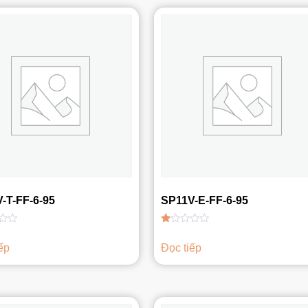
-T-FF-6-95
SP11V-E-FF-6-95
Được
xếp
ếp
Đọc tiếp
hạng
1.00
5
sao