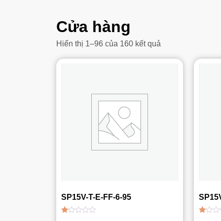
Cửa hàng
Đã
Hiển thị 1–96 của 160 kết quả
sắp
xếp
theo
mới
nhất
SP15V-T-E-FF-6-95
SP15V
Được
Được