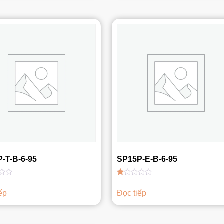
sao
-T-B-6-95
SP15P-E-B-6-95
Được
xếp
ếp
Đọc tiếp
hạng
1.00
5
sao