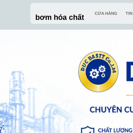
Skip
to
CỬA HÀNG
TI
bơm hóa chất
content