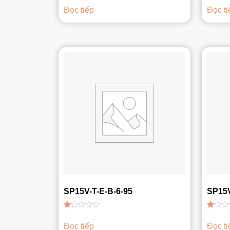
xếp
xếp
Đọc tiếp
Đọc ti
hạng
hạng
1.00
1.00
5
5
sao
sao
SP15V-T-E-B-6-95
SP15V
Được
Được
xếp
xếp
Đọc tiếp
Đọc ti
hạng
hạng