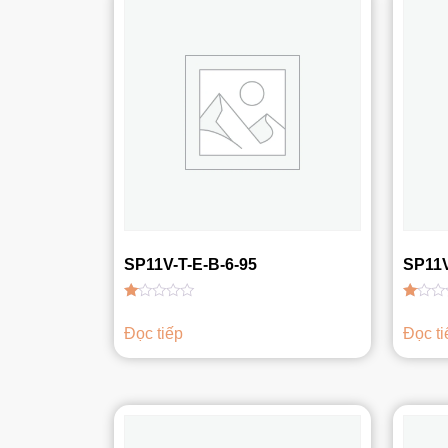
SP11V-T-E-B-6-95
SP11V
Được
Được
xếp
xếp
Đọc tiếp
Đọc ti
hạng
hạng
1.00
1.00
5
5
sao
sao