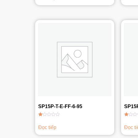
1.00
1.00
5
5
sao
sao
SP15P-T-E-FF-6-95
SP15P
Được
Được
xếp
xếp
Đọc tiếp
Đọc ti
hạng
hạng
1.00
1.00
5
5