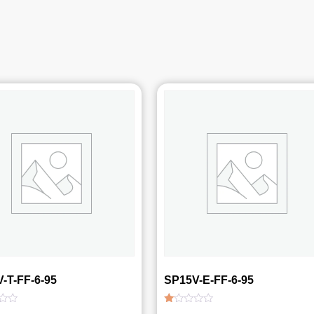
-T-FF-6-95
SP15V-E-FF-6-95
Được