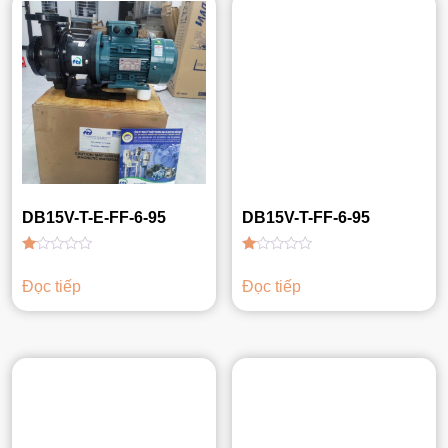
DB15V-T-E-FF-6-95
DB15V-T-FF-6-95
Được
Được
xếp
xếp
Đọc tiếp
Đọc tiếp
hạng
hạng
1.00
1.00
5
5
sao
sao