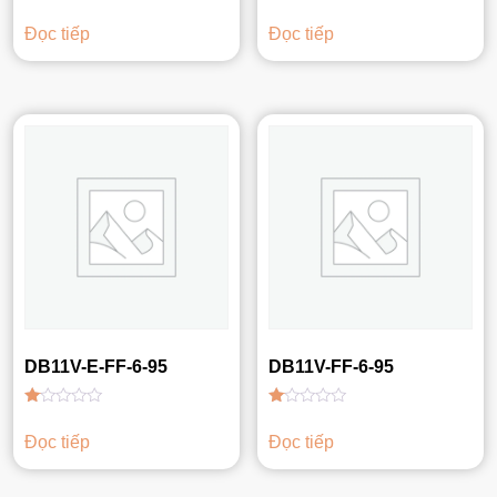
Được
Được
xếp
xếp
Đọc tiếp
Đọc tiếp
hạng
hạng
1.00
1.00
5
5
sao
sao
DB11V-E-FF-6-95
DB11V-FF-6-95
Được
Được
xếp
xếp
Đọc tiếp
Đọc tiếp
hạng
hạng
1.00
1.00
5
5
sao
sao