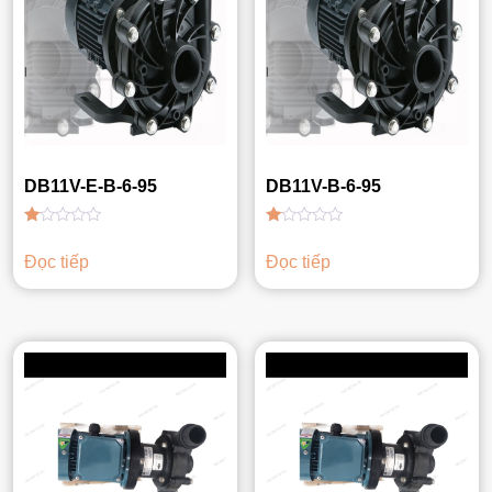
DB11V-E-B-6-95
DB11V-B-6-95
Được
Được
xếp
xếp
Đọc tiếp
Đọc tiếp
hạng
hạng
1.00
1.00
5
5
sao
sao