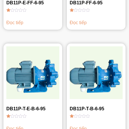
DB11P-E-FF-6-95
DB11P-FF-6-95
Được
Được
xếp
xếp
Đọc tiếp
Đọc tiếp
hạng
hạng
1.00
1.00
5
5
sao
sao
DB11P-T-E-B-6-95
DB11P-T-B-6-95
Được
Được
xếp
xếp
Đọc tiếp
Đọc tiếp