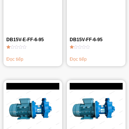
DB15V-E-FF-6-95
DB15V-FF-6-95
Được
Được
xếp
xếp
Đọc tiếp
Đọc tiếp
hạng
hạng
1.00
1.00
5
5
sao
sao