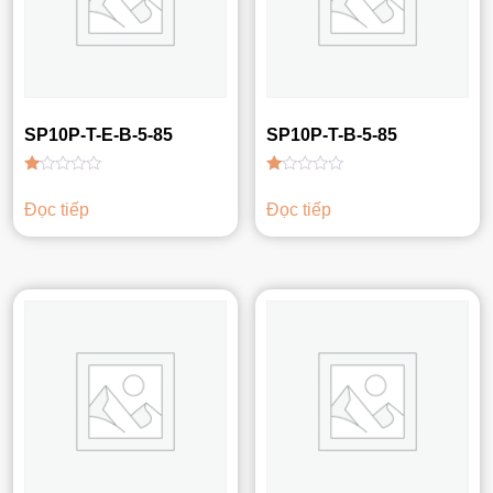
SP10P-T-E-B-5-85
SP10P-T-B-5-85
Được
Được
xếp
xếp
Đọc tiếp
Đọc tiếp
hạng
hạng
1.00
1.00
5
5
sao
sao