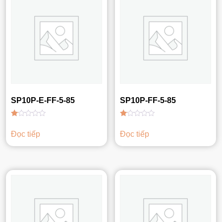
SP10P-E-FF-5-85
SP10P-FF-5-85
Được
Được
xếp
xếp
Đọc tiếp
Đọc tiếp
hạng
hạng
1.00
1.00
5
5
sao
sao