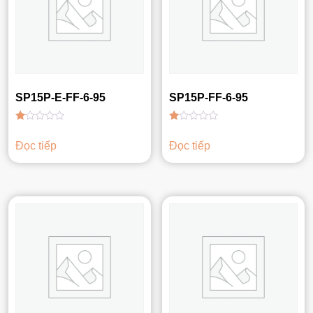
SP15P-E-FF-6-95
SP15P-FF-6-95
Được
Được
xếp
xếp
Đọc tiếp
Đọc tiếp
hạng
hạng
1.00
1.00
5
5
sao
sao