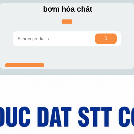
Skip
bơm hóa chất
to
content
SEARCH
Search
for: