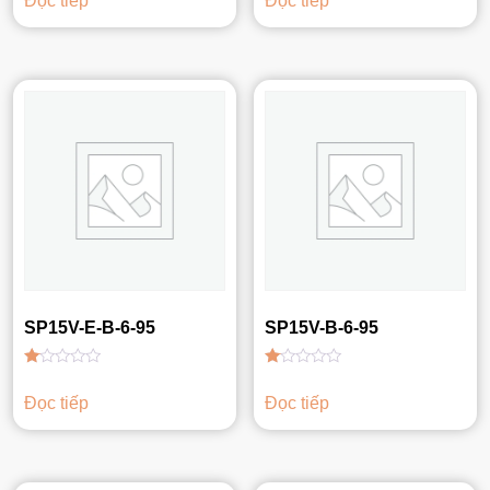
Đọc tiếp
Đọc tiếp
hạng
hạng
1.00
1.00
5
5
sao
sao
SP15V-E-B-6-95
SP15V-B-6-95
Được
Được
xếp
xếp
Đọc tiếp
Đọc tiếp
hạng
hạng
1.00
1.00
5
5
sao
sao