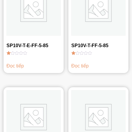
SP10V-T-E-FF-5-85
SP10V-T-FF-5-85
Được
Được
xếp
xếp
Đọc tiếp
Đọc tiếp
hạng
hạng
1.00
1.00
5
5
sao
sao