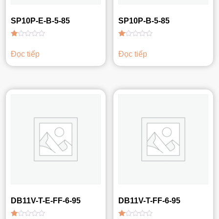
SP10P-E-B-5-85
SP10P-B-5-85
Được
Được
xếp
xếp
Đọc tiếp
Đọc tiếp
hạng
hạng
1.00
1.00
5
5
sao
sao
DB11V-T-E-FF-6-95
DB11V-T-FF-6-95