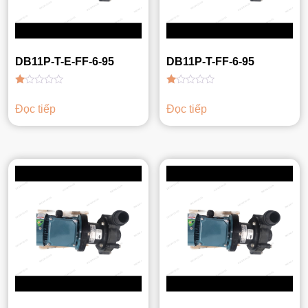
DB11P-T-E-FF-6-95
DB11P-T-FF-6-95
Được
Được
xếp
xếp
Đọc tiếp
Đọc tiếp
hạng
hạng
1.00
1.00
5
5
sao
sao