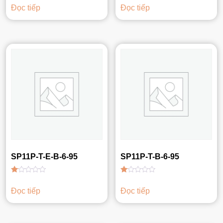
xếp
xếp
Đọc tiếp
Đọc tiếp
hạng
hạng
1.00
1.00
5
5
sao
sao
SP11P-T-E-B-6-95
SP11P-T-B-6-95
Được
Được
xếp
xếp
Đọc tiếp
Đọc tiếp
hạng
hạng
1.00
1.00
5
5
sao
sao