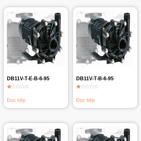
DB11V-T-E-B-6-95
DB11V-T-B-6-95
Được
Được
xếp
xếp
Đọc tiếp
Đọc tiếp
hạng
hạng
1.00
1.00
5
5
sao
sao