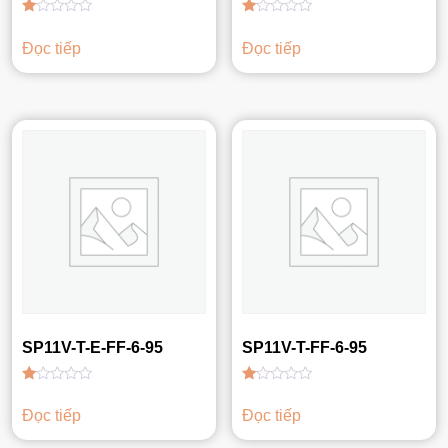
Được
Được
xếp
xếp
Đọc tiếp
Đọc tiếp
hạng
hạng
1.00
1.00
5
5
sao
sao
SP11V-T-E-FF-6-95
SP11V-T-FF-6-95
Được
Được
xếp
xếp
Đọc tiếp
Đọc tiếp
hạng
hạng
1.00
1.00
5
5