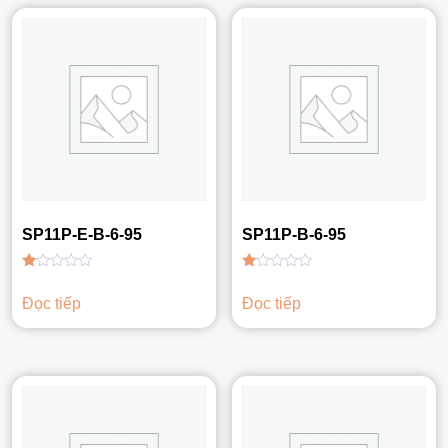
SP11P-E-B-6-95
SP11P-B-6-95
Được
Được
xếp
xếp
Đọc tiếp
Đọc tiếp
hạng
hạng
1.00
1.00
5
5
sao
sao