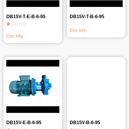
DB15V-T-E-B-6-95
DB15V-T-B-6-95
Được
Đọc tiếp
xếp
Đọc tiếp
hạng
1.00
5
sao
DB15V-E-B-6-95
DB15V-B-6-95