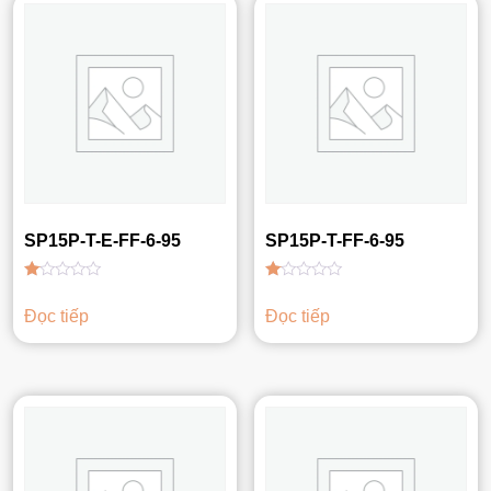
SP15P-T-E-FF-6-95
SP15P-T-FF-6-95
Được
Được
xếp
xếp
Đọc tiếp
Đọc tiếp
hạng
hạng
1.00
1.00
5
5
sao
sao