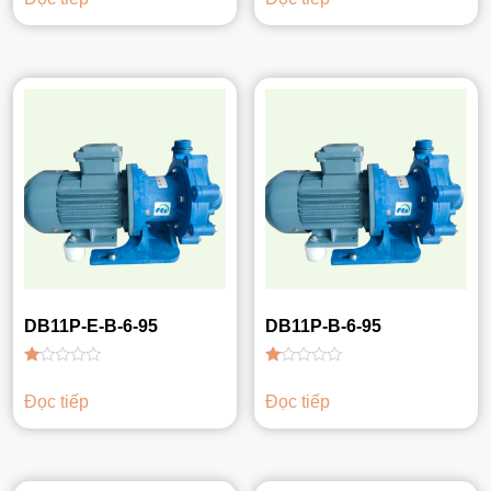
hạng
hạng
1.00
1.00
5
5
sao
sao
DB11P-E-B-6-95
DB11P-B-6-95
Được
Được
xếp
xếp
Đọc tiếp
Đọc tiếp
hạng
hạng
1.00
1.00
5
5
sao
sao