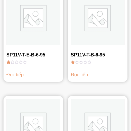
SP11V-T-E-B-6-95
SP11V-T-B-6-95
Được
Được
xếp
xếp
Đọc tiếp
Đọc tiếp
hạng
hạng
1.00
1.00
5
5
sao
sao