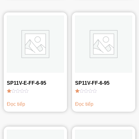
sao
sao
SP11V-E-FF-6-95
SP11V-FF-6-95
Được
Được
xếp
xếp
Đọc tiếp
Đọc tiếp
hạng
hạng
1.00
1.00
5
5
sao
sao