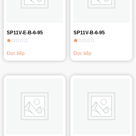
SP11V-E-B-6-95
SP11V-B-6-95
Được
Được
xếp
xếp
Đọc tiếp
Đọc tiếp
hạng
hạng
1.00
1.00
5
5
sao
sao