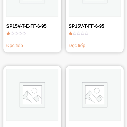
SP15V-T-E-FF-6-95
SP15V-T-FF-6-95
Được
Được
xếp
xếp
Đọc tiếp
Đọc tiếp
hạng
hạng
1.00
1.00
5
5
sao
sao