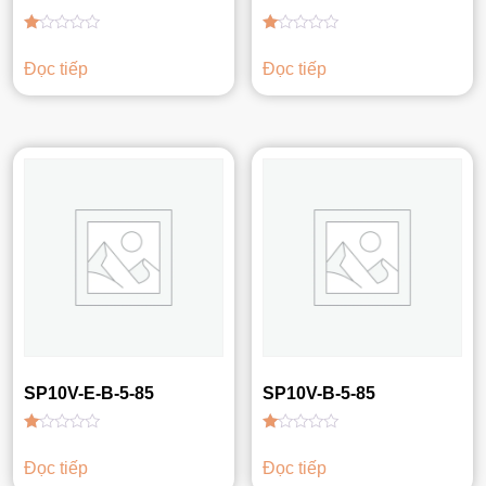
Được
Được
xếp
xếp
Đọc tiếp
Đọc tiếp
hạng
hạng
1.00
1.00
5
5
sao
sao
SP10V-E-B-5-85
SP10V-B-5-85
Được
Được
xếp
xếp
Đọc tiếp
Đọc tiếp
hạng
hạng
1.00
1.00