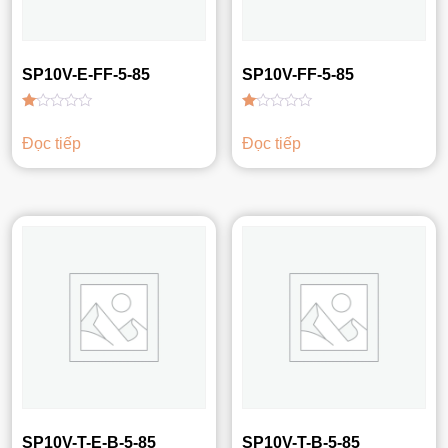
SP10V-E-FF-5-85
SP10V-FF-5-85
Được
Được
xếp
xếp
Đọc tiếp
Đọc tiếp
hạng
hạng
1.00
1.00
5
5
sao
sao
SP10V-T-E-B-5-85
SP10V-T-B-5-85